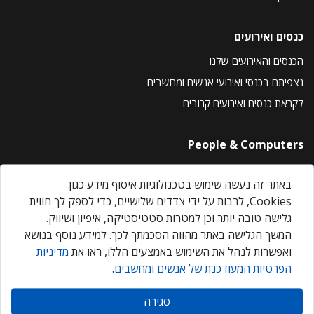
כנסים ואירועים
הכנסים והאירועים שלנו
נצפיתם בכנסי ואירועי אנשים ומחשבים
לקראת כנסים ואירועים קרובים
People & Computers
About Us
באתר זה נעשה שימוש בטכנולוגיות איסוף מידע כגון
Privacy Policy
Cookies, לרבות על ידי צדדים שלישיים, כדי לספק לך חווית
Contact Us
גלישה טובה יותר וכן למטרות סטטיסטיקה, איפיון ושיווק.
Our Events
המשך הגלישה באתר מהווה הסכמתך לכך. למידע נוסף בנושא
ואפשרות לנהל את השימוש באמצעים הללו, ראו את
מדיניות
הפרטיות המעודכנת של אנשים ומחשבים
.
אנשים ומחשבים © 2026 – כל הזכויות שמורות
סגירה
Created by