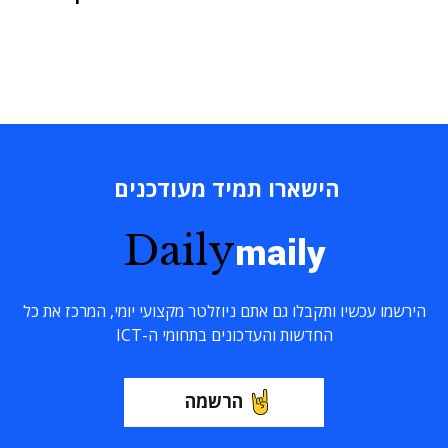
הישארו תמיד מעודכנים
Daily
maily
הירשמו עכשיו ותקבלו גם אתם ניוזלטר מקצועי יומי, המרכז את כל
החדשות והעדכונים בתחומי ה-ICT
הרשמה