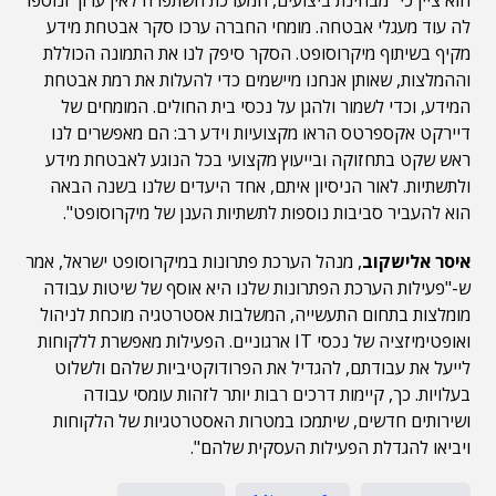
לה עוד מעגלי אבטחה. מומחי החברה ערכו סקר אבטחת מידע
מקיף בשיתוף מיקרוסופט. הסקר סיפק לנו את התמונה הכוללת
וההמלצות, שאותן אנחנו מיישמים כדי להעלות את רמת אבטחת
המידע, וכדי לשמור ולהגן על נכסי בית החולים. המומחים של
דיירקט אקספרטס הראו מקצועיות וידע רב: הם מאפשרים לנו
ראש שקט בתחזוקה ובייעוץ מקצועי בכל הנוגע לאבטחת מידע
ולתשתיות. לאור הניסיון איתם, אחד היעדים שלנו בשנה הבאה
הוא להעביר סביבות נוספות לתשתיות הענן של מיקרוסופט".
איסר אלישקוב
, מנהל הערכת פתרונות במיקרוסופט ישראל, אמר
ש-"פעילות הערכת הפתרונות שלנו היא אוסף של שיטות עבודה
מומלצות בתחום התעשייה, המשלבות אסטרטגיה מוכחת לניהול
ואופטימיזציה של נכסי IT ארגוניים. הפעילות מאפשרת ללקוחות
לייעל את עבודתם, להגדיל את הפרודוקטיביות שלהם ולשלוט
בעלויות. כך, קיימות דרכים רבות יותר לזהות עומסי עבודה
ושירותים חדשים, שיתמכו במטרות האסטרטגיות של הלקוחות
ויביאו להגדלת הפעילות העסקית שלהם".