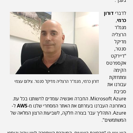
לדברי
דורון
כרמי
,
מנמ"ר
הרצליה
מדיקל
סנטר,
"דיירקט
אקספרטס
הקימה
ומתחזקת
דורון כרמי, מנמ"ר הרצליה מדיקל סנטר. צילום עצמי
עבורנו את
סביבת
Microsoft Azure. החברה ואנשיה עומדים לרשותנו בכל עת.
באחרונה העברנו בעזרתם את האתר המסחרי שלנו מ-
AWS
ל-
Azure. התהליך עבר בצורה חלקה, לשביעות הרצון המלאה של
המשתמשים".
הוא ציין כי "מבחינת ביצועים, המערכת השתפרה לאין ערוך ונוספו