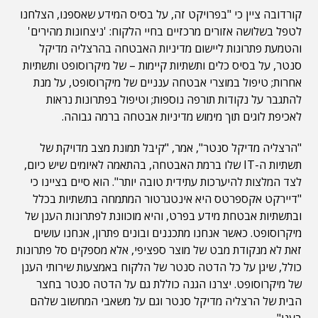
קורדובה ציין כי "בפרויקט זה, על בסיס המידע שאספנו, הצלחנו
לטפל בשלושה אזורים מרכזיים בחיי הלקוח: 'ניצחונות מהירים'
והטמעת פתרונות ליישום מדיניות האבטחה בהרצליה מדיקל
סנטר, על בסיס כלים ותשתיות קיימות – של מיקרוסופט ותשתיות
אחרות; טיפול במוצרי אבטחה ענניים של מיקרוסופט, על מנת
להתגבר על נקודות תורפה נוספות; וטיפול בפתרונות נראות
לאכיפת לוגים תוך מימוש מדיניות אבטחה ברמה גבוהה.
"הרצליה מדיקל סנטר", אמר, "קיבל תמונת מצב מדויקת של
תשתיות ה-IT שלו ברמת האבטחה, בהתאמה לאיומים שיש כיום,
לצד המלצות להיערכות עתידית טובה יותר". הוא סיים בציינו כי
"דיירקט אקספרטס היא אינטגרטור המתמחה בתשתיות בכלל
ובתשתיות אבטחת מידע בפרט, והיא מוכוונת לפתרונות הענן של
מיקרוסופט. כאשר אנחנו מתכננים ובונים פתרון, אנחנו עושים
זאת לא מנקודת מבט של מוצר ספציפי, אלא מספקים סל פתרונות
כולל, שיגן על כל הדטה סנטר של הלקוח באמצעות שירותי הענן
של מיקרוסופט. יצרנו הגנה כוללת גם על הדטה סנטר בחצר
הבית של הרצליה מדיקל סנטר וגם על משאבי המחשוב שלהם
בענן".