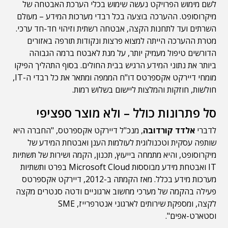
לשם מימוש הפרויקט נעשה שימוש בכלי הערכת האבטחה של
מיקרוסופט. ההערכה בוצעה בכל רבדי מערכות המידע – מעולם
השרתים ועד לתחנות הקצה, אבטחה רשתית וזיהוי חד-חד ערכי.
מטרת ההערכה הייתה למצוא פרצות ונקודות תורפה באזורים
הדורשים טיפול מעמיק יותר, על מנת לאבטח ברמה הגבוהה
ביותר את נתוני המידע הרגיש בבית החולים. בסוף התהליך הפיקו
מומחי דיירקט אקספרטס דו"ח הממפה ומתאר את כל רבדי ה-IT,
חולשות, חוזקות והמלצות ליישום בשלוש רמות.
סל פתרונות כולל – ולא מוצר ספציפי
לדברי
אלדד קורדובה
, מנכ"ל דיירקט אקספרטס, "החברה היא
שותפה עסקית וטכנולוגית לעולמות הענן ואבטחת המידע של
מיקרוסופט, והיא מתמחה בייעוץ, תכנון, הקמה ושירות של תשתיות
IT ואבטחת מידע מבוססות Microsoft Cloud בפרט ותשתיות
מערכות מידע בכלל. מאז הקמתה ב-2012, דיירקט אקספרטס
פעילה בהקמה של מערכי מחשוב ארגוניים ודטה סנטרים מקצה
לקצה, ומספקת שירותים לארגוני אנטרפרייז, SME
וסטארט-אפים".