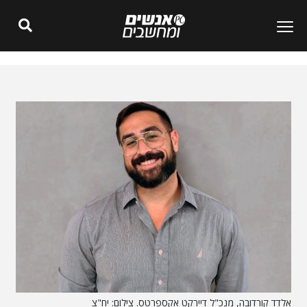
אלדד קורדובה, מנכ"ל דיירקט אקספרטס. צילום: יח"צ