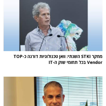
מחקר STKI השנתי: וואן טכנולוגיות דורגה כ-TOP
Vendor בכל תחומי שוק ה-IT