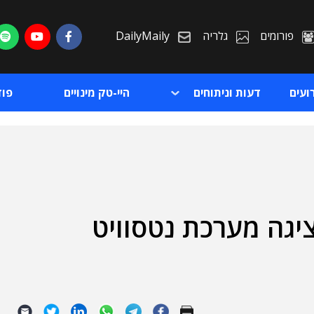
פורומים
גלריה
DailyMaily
ועים
דעות וניתוחים
היי-טק מינויים
פו
יגה מערכת נטסוויט
ת
ת