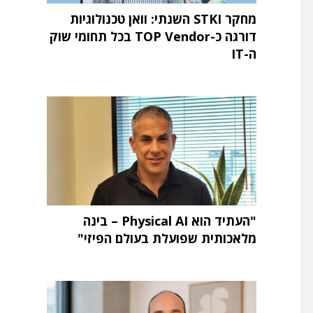
מחקר STKI השנתי: וואן טכנולוגיות
דורגה כ-TOP Vendor בכל תחומי שוק
ה-IT
"העתיד הוא Physical AI – בינה
מלאכותית שפועלת בעולם הפיזי"