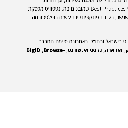
הלים במודל של תוכנה כשירות, וכן הודות
לפונקציונאליות העשירה במערכת, שמיושמת בתהליכי Best Practices שמובנים בה. נטסוויט מספקת
שגשג, בעזרת פונקציונליות עשירה ופלטפורמה
יט בישראל ובחו"ל. באחרונה סיימה החברה
,
זאדארה
,
נקסט אינשורנס
,
Browse-
,
BigID