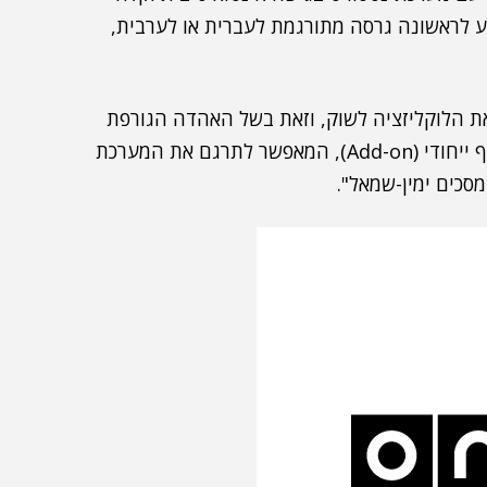
יע לראשונה גרסה מתורגמת לעברית או לערבית,
ת הלוקליזציה לשוק, וזאת בשל האהדה הגורפת
לה זוכה מערכת נטסוויפט בשוק הישראלי. פיתחנו תוסף ייחודי (Add-on), המאפשר לתרגם את המערכת
סכים ימין-שמאל".