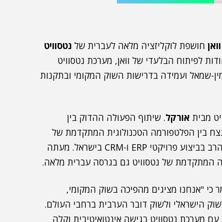
וואן
חושפת לוקליזציה מלאה לעברית של
נטסוויט
ראל. הודות לפיתוח הבלעדי של וואן, מערכת נטסוויט
ין-שמאל ועמידה בדרישות השוק המקומי ובתקנות
יט מבית
אורקל
. שיתוף הפעולה ההדוק בין
נצח בין הפלטפורמה הטכנולוגית המתקדמת של
נטסוויט להיכרות העמוקה של וואן עם השוק וניסיונה הרב בביצוע פרויקטי ERP ו-CRM בישראל. מעתה
גיה המתקדמת של נטסוויט גם בגרסה עברית מלאה.
מר כי "אנחנו מציגים מהפיכה בשוק המקומי,
שוק הישראלי ולשוק דובר הערבית ברחבי העולם.
עם מערכת נטסוויט בגישה אינטואיטיבית וקלה