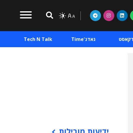
דקאסט
גאדג'Time
Tech N Talk
וכן פרסומי
תוכן פרסומי
וכן פרסומי
ידיעות מובילות