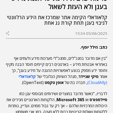
בענן ולא העזת לשאול
קלאודאלי הקימה אתר שמרכז את הידע הרלוונטי
לגיבוי בענן תחת קורת גג אחת
05/06/2025 15:34
כתב: הילל יוסף.
"בין אם מדובר במנכ"לים, סמנכ"לי מערכות מידע ולעתים אף
באחראי אבטחת מידע – בארגונים רבים קיימים חוסר הבנה מקיף
וחוסר ידע מספק בנוגע לאפשרויות ההגנה על מידע בענן", כך
אומר
מיקי שניידר
, מנהל השיווק הגלובלי של
קלאודאלי
(CloudAlly)
, חברה בת של
אופן טקסט
(OpenText).
לדבריו, "כאשר מדובר במוצרים ושירותים מבוססי ענן כמו
סיילספורס
או
Microsoft 365
, הלקוחות הארגוניים מכירים את
היכולות המרכזיות שלהם – אך רק עד גבול מסוים. ועדיין, נותרות
ללקוחות שאלות קריטיות רבות ללא מענה, כמו: אני משתמש