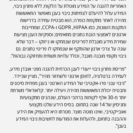
האחריות להגנה על המידע מוטלת על הלקוח; ללא פתרון גיבוי,
המידע עלול להיעלם לצמיתות; גיבוי בענן מאפשר התאוששות
מהירה לאחר מתקפות כופרה; הוא מבטיח עמידה בדרישות
התקנות השונות, כמו GDPR ,HIPAA ו-CCPA, שמחייבות
ארגונים לאמצעי הגנת נתונים מתאימים; וספקיות הענן מציעות
שמירת מידע מוגבלת לפריטים שנמחקו או ניזוקו – דבר שלא
עונה על צרכי ארגון שהותקף או שנמחקו לו פריטי נתונים. גם
גיבוי מקומי מובנה מוגבל, וכולל עלויות תשתית ותחזוקה גבוהות".
"פריסת פתרון גיבוי ייעודי לענן הכרחית להגנה מפני אובדן מידע,
לעמידה ברגולציה, לחוסן ארגוני ולשחזור מהיר", מציין שניידר.
"גיבוי ענני פרו-אקטיבי של המידע הארגוני בענן מפחית סיכונים
ומבטיח יכולת התאוששות מהירה ויעילה יותר. קלאודאלי משרתת
יותר מ-30 אלף לקוחות ברחבי העולם, שנהנים ממקצועיות
ומניסיון של 14 שנה בתחום. בסיס הידע שלנו מקצועי
ואובייקטיבי, ואינו מוטה מוצר. מטרתו היא להעמיק את הידע
וההבנה בתחום, ולהעלות את המודעות לחשיבות גיבוי המידע
בענן".