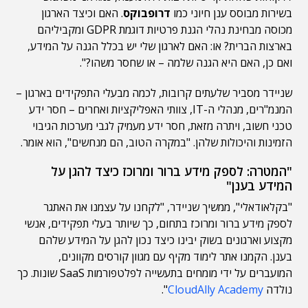
בשירות מבוסס ענן חיוני כמו
דרופבוקס
. האם וכיצד הארגון
מכוסה מבחינת נהלי הגנת פרטיות דוגמת GDPR ומקביליהם
בארצות הברית? או: האם לארגון שלי יש בכלל הגנה על המידע,
ואם כן, האם היא הגנה שלמה – או שחסר משהו?".
שניידר מסביר שלעתים קרובות, לכמה מבעלי התפקידים בארגון –
המנמ"רים, מנהלי ה-IT, צוותי האפליקציות ואחרים – חסר ידע
טכני חשוב, ויתרה מזאת, חסר ידע מעמיק לגבי מערכות הגיבוי
הזמינות והיכולות שלהן. "במקרה הטוב, הם מנחשים", הוא אומר.
"המטרה: לספק מידע ברור ומרוכז כיצד להגן על
המידע בענן"
"בקלאודאלי", ממשיך שניידר, "לקחנו על עצמנו את האתגר
לספק מידע ברור ומרוכז בתחום, כך שיותר בעלי תפקידים, אנשי
מקצוע וארגונים בשוק יבינו כיצד נכון להגן על המידע שלהם
בענן. הקמנו אתר לימוד מקיף עם מגוון קורסים מקוונים,
המועברים על ידי מומחים בתעשייה לפלטפורמות SaaS שונות. כך
נולדה
CloudAlly Academy
".