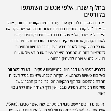
בחלוף שנה, אלפי אנשים השתתפו
בקורסים
"אנחנו ממשיכים להוסיף עוד ועוד קורסים מקוונים בתחום", אומר
שניידר. "כל קורס מסתיים בבחינת ידע והסמכה. מאז שהשקנו את
האתר לפני שנה, אלפי אנשים כבר השתתפו בקורסים. עכשיו,
לאחר הקמתו, אנחנו עסוקים בהעשרת התכנים, ומרכזים לתוכו
את כל מה שקשור להגנת מידע בענן, כולל הנחיות והתאמות
לרגולציות בתחום. המטרה היא להעשיר את הידע של אנשים
בנושא ולהניע אותם להעמיק בתחום".
לדבריו, "גיבוי הוא דבר חיוני להמשכיות עסקית – לא רק לשחזור
בעקבות טעויות משתמש או תקלות תוכנה, אלא גם בגלל העלייה
החדה בתחכום ובהיקף מתקפות הסייבר. ברובן המכריע של
מתקפות הכופרה, המידע נגנב, ואין דרך לשחזר אותו ללא גיבוי
ראוי".
"ארגונים חייבים ליישם גיבוי מבוסס ענן שמתאים לסביבת SaaS",
אומר שניידר. "יש לכך כמה סיבות: לפי מודל האחריות המשותפת,