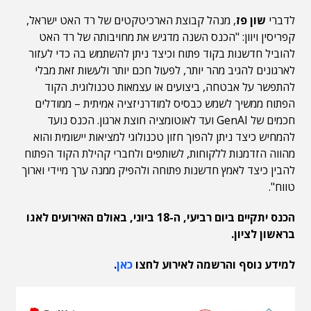
לדברי
שון פז
, מנהל קבוצת הארכיטקטים של רד האט ישראל,
קפריסין ויוון: "הכנס השנה מדגיש את מחויבותה של רד האט
להוביל חדשנות בקוד פתוח וכיצד ניתן להשתמש בה כדי לעזור
לארגונים להגיב מהר יותר, לפעול חכם יותר ולעשות זאת מבלי
להתפשר על אבטחה, ביצועים או עצמאות טכנולוגית. הקוד
הפתוח ממשיך לשמש כבסיס למודרניזציה אמיתית – ממודלים
חכמים של GenAI ועד לאוטומציה חוצת ארגון. הכנס נועד
להמחיש כיצד ניתן להפוך חזון טכנולוגי למציאות יישומית והוא
מהווה הזדמנות ללקוחות, לשותפים ולחברי קהילת הקוד הפתוח
להבין כיצד לאמץ חדשנות פתוחה ולהפיק ממנה ערך מיידי וארוך
טווח".
הכנס יתקיים ביום רביעי, ה-18 ביוני, באולם האירועים לאגו
בראשון לציון.
למידע נוסף והרשמה לאירוע לחצו
כאן
.