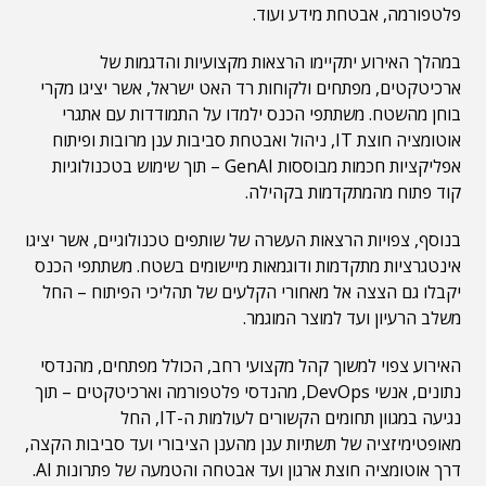
פלטפורמה, אבטחת מידע ועוד.
במהלך האירוע יתקיימו הרצאות מקצועיות והדגמות של
ארכיטקטים, מפתחים ולקוחות רד האט ישראל, אשר יציגו מקרי
בוחן מהשטח. משתתפי הכנס ילמדו על התמודדות עם אתגרי
אוטומציה חוצת IT, ניהול ואבטחת סביבות ענן מרובות ופיתוח
אפליקציות חכמות מבוססות GenAI – תוך שימוש בטכנולוגיות
קוד פתוח מהמתקדמות בקהילה.
בנוסף, צפויות הרצאות העשרה של שותפים טכנולוגיים, אשר יציגו
אינטגרציות מתקדמות ודוגמאות מיישומים בשטח. משתתפי הכנס
יקבלו גם הצצה אל מאחורי הקלעים של תהליכי הפיתוח – החל
משלב הרעיון ועד למוצר המוגמר.
האירוע צפוי למשוך קהל מקצועי רחב, הכולל מפתחים, מהנדסי
נתונים, אנשי DevOps, מהנדסי פלטפורמה וארכיטקטים – תוך
נגיעה במגוון תחומים הקשורים לעולמות ה-IT, החל
מאופטימיזציה של תשתיות ענן מהענן הציבורי ועד סביבות הקצה,
דרך אוטומציה חוצת ארגון ועד אבטחה והטמעה של פתרונות AI.