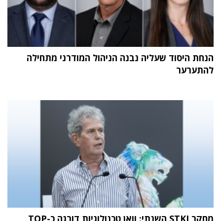
הנחת היסוד שעליה נבנה הניהול המודרני מתחילה
להתערער
מחקר STKI השנתי: וואן טכנולוגיות דורגה כ-TOP