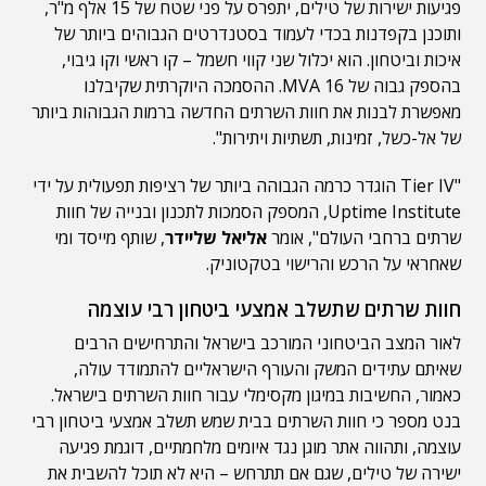
פגיעות ישירות של טילים, יתפרס על פני שטח של 15 אלף מ"ר,
ותוכנן בקפדנות בכדי לעמוד בסטנדרטים הגבוהים ביותר של
איכות וביטחון. הוא יכלול שני קווי חשמל – קו ראשי וקו גיבוי,
בהספק גבוה של 16 MVA. ההסמכה היוקרתית שקיבלנו
מאפשרת לבנות את חוות השרתים החדשה ברמות הגבוהות ביותר
של אל-כשל, זמינות, תשתיות ויתירות".
"Tier IV הוגדר כרמה הגבוהה ביותר של רציפות תפעולית על ידי
Uptime Institute, המספק הסמכות לתכנון ובנייה של חוות
שרתים ברחבי העולם", אומר
אליאל שליידר
, שותף מייסד ומי
שאחראי על הרכש והרישוי בטקטוניק.
חוות שרתים שתשלב אמצעי ביטחון רבי עוצמה
לאור המצב הביטחוני המורכב בישראל והתרחישים הרבים
שאיתם עתידים המשק והעורף הישראליים להתמודד עולה,
כאמור, החשיבות במיגון מקסימלי עבור חוות השרתים בישראל.
בנט מספר כי חוות השרתים בבית שמש תשלב אמצעי ביטחון רבי
עוצמה, ותהווה אתר מוגן נגד איומים מלחמתיים, דוגמת פגיעה
ישירה של טילים, שגם אם תתרחש – היא לא תוכל להשבית את