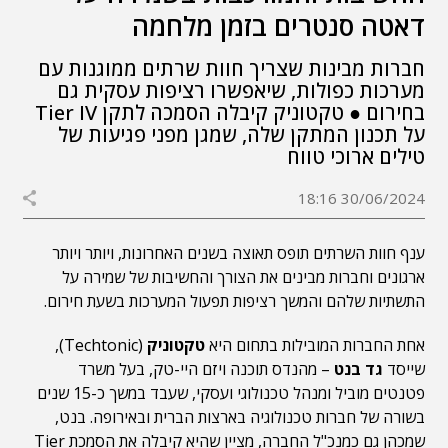
דאטה סנטרים בזמן מלחמה
חברות מבינות שצריך חוות שרתים ממוגנות עם
מערכות כפולות, שיאפשרו רציפות עסקית גם
בחירום ● טקטוניק קיבלה הסמכה לתקן Tier IV
על תכנון המתקן שלה, שמגן מפני פגיעות של
טילים ארוכי טווח
30/06/2024 18:16
ענף חוות השרתים תופס תאוצה בשנים האחרונות, ויותר ויותר
ארגונים וחברות מבינים את הצורך והחשיבות של שמירה על
התשתיות שלהם והמשך רציפות תפעול המערכות בשעת חירום.
אחת החברות המובילות בתחום היא
טקטוניק
(Techtonic),
שייסד
גד בנט
– מהנדס תוכנה ויזם היי-טק, בעל משרד
פטנטים מוביל ומנהל טכנולוגי ועסקי, שעבד במשך כ-15 שנים
בשורה של חברות טכנולוגיה בארצות הברית ובאירופה. בנט,
שמכהן גם כמנכ"ל החברה, מציין שהיא קיבלה את הסמכת Tier