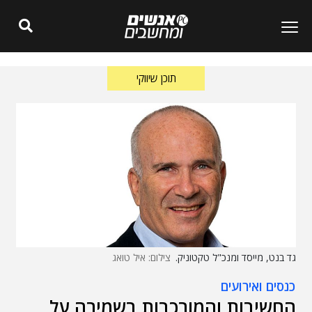
תוכן שיווקי
גד בנט, מייסד ומנכ"ל טקטוניק.
צילום: איל טואג
כנסים ואירועים
החשיבות והמורכבות בשמירה על