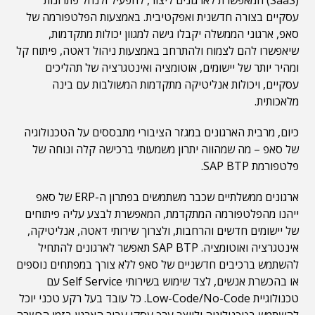
(SaaS) המאפשרת לארגונים ליצור, להפעיל ולנהל פתרונות
עסקיים בצורה חדשנית ואפקטיבית. באמצעות הפלטפורמה של
סאפ, ארגוני הממשלה יקבלו גישה למגוון יכולות מתקדמות,
שיאפשרו להם לצמוח ולהתרחב באמצעות ניהול דאטה, פיתוח קל
ומהיר יותר של יישומים, אוטומציה ואינטגרציה של תהליכים
עסקיים, ויכולות אנליטיקה מתקדמות המשולבות עם בינה
מלאכותית.
כיום, מרבית הארגונים במגזר הציבורי מתבססים על הטכנולוגיה
של סאפ – מה שמהווה יתרון משמעותי ברכישה קלה ונוחה של
פלטפורמת SAP BTP.
ארגונים ממשלתיים שכבר משתמשים בפתרון ה-ERP של סאפ
ייהנו מהפלטפורמה המתקדמת, המאפשרת לבצע עליה פיתוחים
של יישומים חדשים והרחבות, ולצרוך שירותי דאטה, אנליטיקה,
אינטגרציה ואוטומציה. SAP BTP תאפשר לארגונים להתחיל
להשתמש ברכיבים חדשניים של סאפ ללא צורך במפתחים נוספים
או בהכשרת אנשים, לצד שימוש בשירותי Self Service עם
טכנולוגיית Low-Code/No-Code. כל עובד בעל רקע טכני יוכל