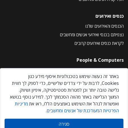
כנסים ואירועים
הכנסים והאירועים שלנו
נצפיתם בכנסי ואירועי אנשים ומחשבים
לקראת כנסים ואירועים קרובים
People & Computers
About Us
באתר זה נעשה שימוש בטכנולוגיות איסוף מידע כגון
Privacy Policy
Cookies, לרבות על ידי צדדים שלישיים, כדי לספק לך חווית
Contact Us
גלישה טובה יותר וכן למטרות סטטיסטיקה, איפיון ושיווק.
Our Events
המשך הגלישה באתר מהווה הסכמתך לכך. למידע נוסף בנושא
ואפשרות לנהל את השימוש באמצעים הללו, ראו את
מדיניות
הפרטיות המעודכנת של אנשים ומחשבים
.
אנשים ומחשבים © 2026 – כל הזכויות שמורות
סגירה
Created by