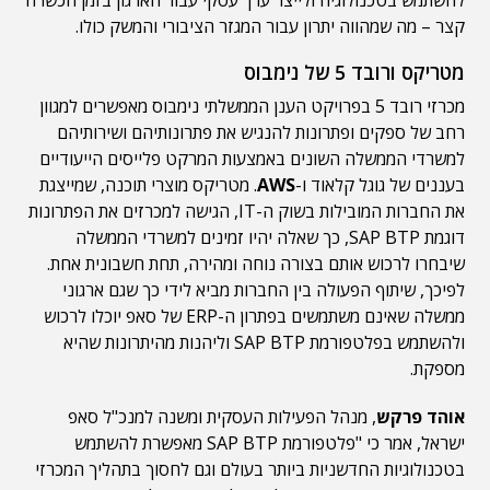
להשתמש בטכנולוגיה ולייצר ערך עסקי עבור הארגון בזמן הכשרה
קצר – מה שמהווה יתרון עבור המגזר הציבורי והמשק כולו.
מטריקס ורובד 5 של נימבוס
מכרזי רובד 5 בפרויקט הענן הממשלתי נימבוס מאפשרים למגוון
רחב של ספקים ופתרונות להנגיש את פתרונותיהם ושירותיהם
למשרדי הממשלה השונים באמצעות המרקט פלייסים הייעודיים
בעננים של גוגל קלאוד ו-
AWS
. מטריקס מוצרי תוכנה, שמייצגת
את החברות המובילות בשוק ה-IT, הגישה למכרזים את הפתרונות
דוגמת SAP BTP, כך שאלה יהיו זמינים למשרדי הממשלה
שיבחרו לרכוש אותם בצורה נוחה ומהירה, תחת חשבונית אחת.
לפיכך, שיתוף הפעולה בין החברות מביא לידי כך שגם ארגוני
ממשלה שאינם משתמשים בפתרון ה-ERP של סאפ יוכלו לרכוש
ולהשתמש בפלטפורמת SAP BTP וליהנות מהיתרונות שהיא
מספקת.
אוהד פרקש
, מנהל הפעילות העסקית ומשנה למנכ"ל סאפ
ישראל, אמר כי "פלטפורמת SAP BTP מאפשרת להשתמש
בטכנולוגיות החדשניות ביותר בעולם וגם לחסוך בתהליך המכרזי