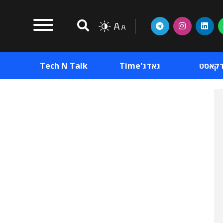
דקאסט
גאדג'Time
Tech N Talk
וכן פרסומי
תוכן פרסומי
וכן פרסומי