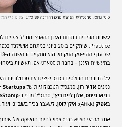
סיגל גרוסי, סמנכ"לית ומנהלת מרכז ההדרכה של סלע.
צילום: גילי מגלד
עשרות מומחים בתחום הענן מהארץ ומחו"ל צפויים ל
Practice, שיתקיים ב-20 ביוני במתח
בתעשיית הענן – בחברות סטארט-אפ, תעשיות ביטחוניו
על הדוברים הבולטים בכנס, שיציגו את טכנולוגיות ה
נמנים
אדיר רון
, סמנכ"ל הטכנולוגיות של
r Startups
ב
ניאו גיימס
;
אלון לייבוביץ'
, סמנכ"ל מו"פ ב-
eStamp
ב
אפיק
(Afikk);
אילן לוטן
, לשעבר בכיר ב
שב"כ
; ועוד.
אחד מרגעי השיא בכנס צפוי להיות ההשקה של שיתוף הפעולה של סלע (ela