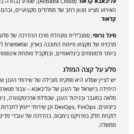
עליבאבא קלאוד
(Alibaba Cloud), שס
האירוע מציע מגוון רחב של מסלולים מקצועיים, ובהם
קלאוד
.
סיגל גרוסי
, סמנכ"לית ומנהלת מרכז ההדרכה של סלע,
מרכזית של מקצוע פיתוח התוכנה בארץ, שמאפשרת לת
ביותר ולמומחים בינלאומיים, ובמקביל פותחת אינספור 
סלע על קצה המזלג
היחידה בישראל של הענן של עליבאבא – עבור סטארט
מלאה במעבר ובניהול הענן, שכוללת ארכיטקטורה, ניה
ביצועים, DevOps, FinOps וכן שירו
לוקחת חלק בפרויקט נימבוס, בהדרכה של עובדי מדינ
ממשלה.