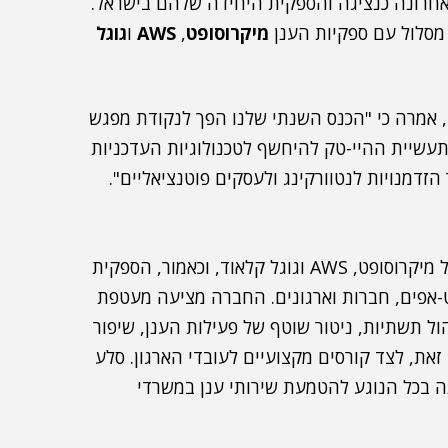
לע נבחרה באחרונה כנציגה והספקית היחידה שלהם בישראל.
 מסלול עם ספקיות הענן
מיקרוסופט
,
AWS
ו
גוגל
 אמרה כי "הכנס השנתי שלנו הפך לנקודת מפגש
עשיית ההיי-טק להיחשף לטכנולוגיות העדכניות
הזדמנויות לנטוורקינג ולעסקים פוטנציאליים".
יש לציין שסלע היא ספקית מובילה של שירותי הענן של מיקרוסופט, AWS וגוגל קלאוד, וכאמור, הספקית
-אפים, חברות וארגונים. החברה מציעה מעטפת
ול תשתיות, ניטור שוטף של פעילות הענן, שיפור
תי ייעוץ לחברות. זאת, לצד קורסים מקצועיים לעובדי הארגון. סלע
ה בכל הנוגע להטמעת שירותי ענן במשרדי