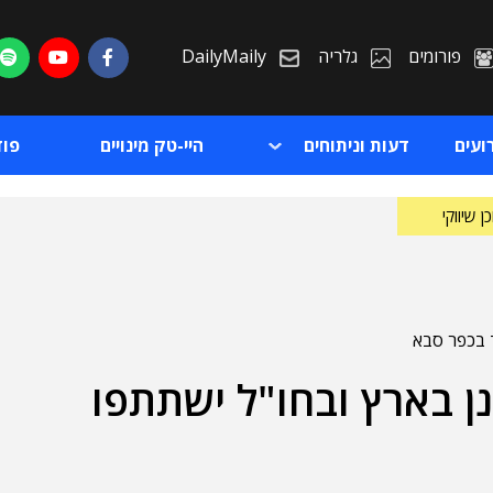
פורומים
גלריה
DailyMaily
ועים
דעות וניתוחים
היי-טק מינויים
פו
ן שיווקי
ן בארץ ובחו"ל ישתתפו
ת
ת