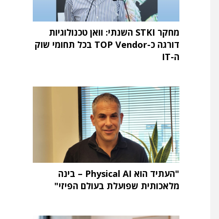
מחקר STKI השנתי: וואן טכנולוגיות
דורגה כ-TOP Vendor בכל תחומי שוק
ה-IT
"העתיד הוא Physical AI – בינה
מלאכותית שפועלת בעולם הפיזי"