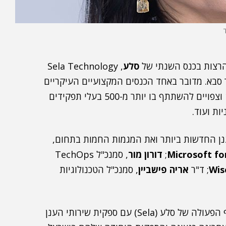
הרצות בכנס השנתי של
סלע
, Sela Technology
ם אושילנד בכפר סבא. מדובר באחד הכנסים המקצועיים העיקריים
של ענף ההיי-טק המקומי. הוא מתקיים זו השנה ה-18 וצפויים להשתתף בו יותר מ-500 בעלי תפקידים
ת ועוד.
ענן החדשות ביותר ואת המגמות החמות בתחום,
Microsoft fo
;
דורון מור
, סמנכ"ל TechOps
Wis
; ד"ר
אריה פישביין
, סמנכ"ל הטכנולוגיות
S) עם ספקית שירותי הענן