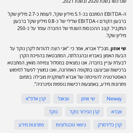
שנרכשו בשנת 2020 ובשנת 2021.
ה-EBITDA הסתכם בכ-5.1 מיליון שקל, לעומת כ-2.7 מיליון שקל
ברבעון הקודם ו-EBITDA שלילי של כ-0.8 מיליון שקל ברבעון
המקביל. קצב ההכנסות השנתי של החברה עומד על כ-250
מיליון שקל.
שי אוזון
, מנכ"ל אברא, אמר כי: "אני רוצה להודות לקרן נוקד על
הבעת האמון באברא ובהנהלתה, המתבטאת בהפיכת הקרן
לבעלת עניין בחברה. אנו נמצאים במסלול צמיחה מואץ, המתבטא
ברכישות שביצענו בתקופה האחרונה, ואנו נמשיך לפעול למימוש
האסטרטגיה להפיכתה של אברא לשחקנית מובילה בתחום
פתרונות מידע, באמצעות רכישות נוספות וסינרגיה".
Neway
שי אוזון
ענאגל
קרן אלפ"א
אברא
קרן הגידור נוקד
נוקד
קרן כלירמרק
ניוואי טכנולוגיות
פתרונות מידע