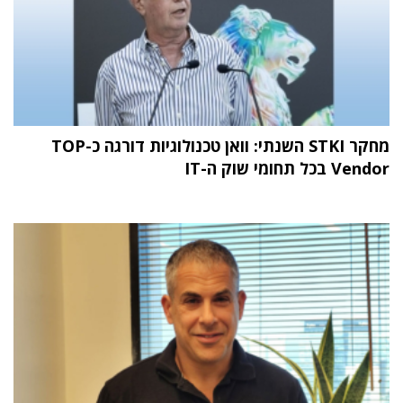
מחקר STKI השנתי: וואן טכנולוגיות דורגה כ-TOP
Vendor בכל תחומי שוק ה-IT