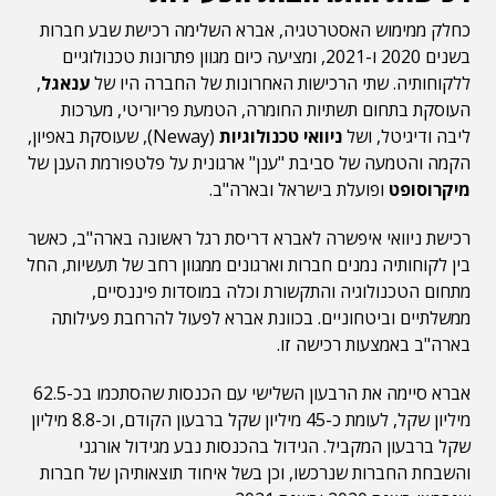
כחלק ממימוש האסטרטגיה, אברא השלימה רכישת שבע חברות
בשנים 2020 ו-2021, ומציעה כיום מגוון פתרונות טכנולוגיים
ללקוחותיה. שתי הרכישות האחרונות של החברה היו של
ענאגל
,
העוסקת בתחום תשתיות החומרה, הטמעת פריוריטי, מערכות
ליבה ודיגיטל, ושל
ניוואי טכנולוגיות
(Neway), שעוסקת באפיון,
הקמה והטמעה של סביבת "ענן" ארגונית על פלטפורמת הענן של
מיקרוסופט
ופועלת בישראל ובארה"ב.
רכישת ניוואי איפשרה לאברא דריסת רגל ראשונה בארה"ב, כאשר
בין לקוחותיה נמנים חברות וארגונים ממגוון רחב של תעשיות, החל
מתחום הטכנולוגיה והתקשורת וכלה במוסדות פיננסיים,
ממשלתיים וביטחוניים. בכוונת אברא לפעול להרחבת פעילותה
בארה"ב באמצעות רכישה זו.
אברא סיימה את הרבעון השלישי עם הכנסות שהסתכמו בכ-62.5
מיליון שקל, לעומת כ-45 מיליון שקל ברבעון הקודם, וכ-8.8 מיליון
שקל ברבעון המקביל. הגידול בהכנסות נבע מגידול אורגני
והשבחת החברות שנרכשו, וכן בשל איחוד תוצאותיהן של חברות