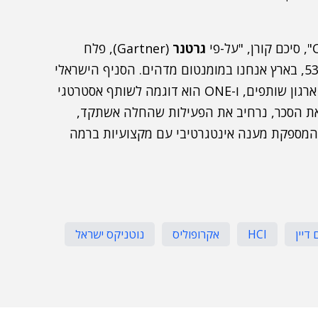
גרטנר
(Gartner), פלח
השוק שלנו בעולם ה-HCI בהיבט התוכנה עומד על 53%, בארץ אנחנו במומנטום מדהים. הסניף הישראלי
של נוטניקס שילש את גודלו מבחינת כוח אדם. הקמנו ארגון שותפים, ו-ONE הוא דוגמה לשותף אסטרטגי
 את הסכר, נרחיב את הפעילות שהחלה אשתקד,
, המספקת מענה אינטגרטיבי עם מקצועיות ברמה
דיין
HCI
אקרופוליס
נוטניקס ישראל