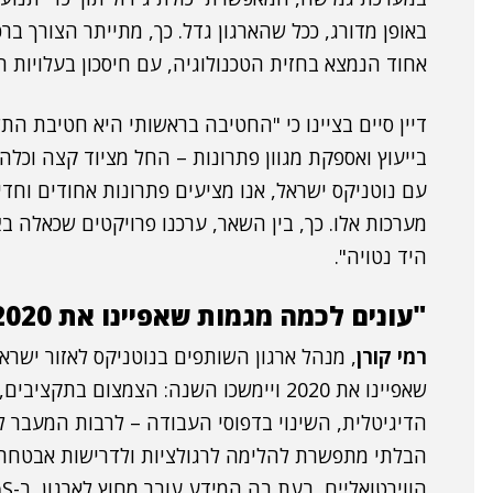
באופן מדורג, ככל שהארגון גדל. כך, מתייתר הצורך ב
אחוד הנמצא בחזית הטכנולוגיה, עם חיסכון בעלויות הר
בייעוץ ואספקת מגוון פתרונות – החל מציוד קצה וכלה
מערכות אלו. כך, בין השאר, ערכנו פרויקטים שכאלה ב
א
היד נטויה".
"עונים לכמה מגמות שאפיינו את 2020 ויימשכו השנה"
רמי קורן
, מנהל ארגון השותפים בנוטניקס לאזור ישראל,
שאפיינו את 2020 ויימשכו השנה: הצמצום ב
הדיגיטלית, השינוי בדפוסי העבודה – לרבות המעבר ל
הבלתי מתפשרת להלימה לרגולציות ולדרישות אבטחת ה
הווירטואליים, בעת בה המידע עובר מחוץ לארגון, ב-SaaS".