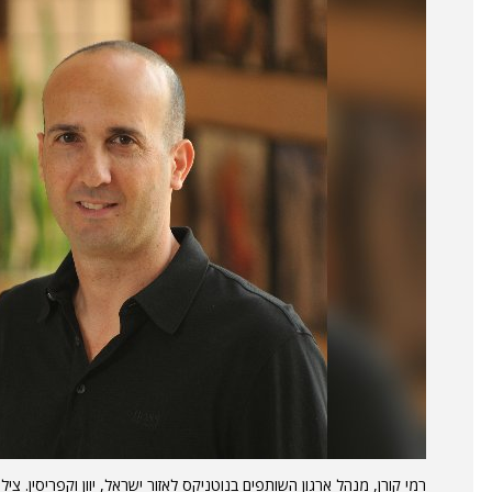
רמי קורן, מנהל ארגון השותפים בנוטניקס לאזור ישראל, יוון וקפריסין. צילו