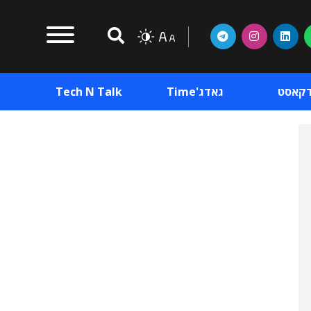
דקאסט
גאדג'Time
Tech N Talk
וכן פרסומי
תוכן פרסומי
וכן פרסומי