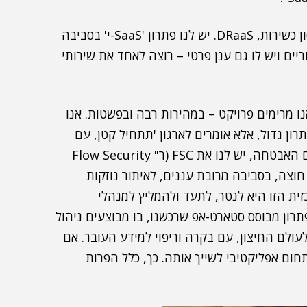
לדברי קורן, "אנו מספקים, בין השאר, התאוששות מאסון כשירות, DRaaS. יש לנו פתרון 'SaaS-י' בסביבה
יים ויש לו גם ענן פרטי – רוצה לאחד את שירותי
טות לפני 11 שנה", אמר. "אנו מרימים פרויקט – במהירות רבה ובפשטות. אנו
רון גדול, אלא אומרים לארגון 'תתחיל קטן, עם
אשכול אחד – והגדל לפי הצורך'. לטובת המענה לעולם האבטחה, יש לנו את FSC (ר" Flow Security
ופן חוצה, בסביבה מרובת עננים, לאיתור נוזקות
ית הזו היא לנטר, לתעד ולהמליץ למנהלי
רון מבוסס סטארט-אפ שרכשנו, בו מבוצעים ניהול
עולם החיצון, עם בקרה וריפוי למידע העובר. אם
ם אפליקטיבי לשייך אותה. כך, כלל הפרות