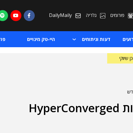
פורומים
גלריה
DailyMaily
ועים
דעות וניתוחים
היי-טק מינויים
פו
ן שיווקי
"ארגונים נדרשים לפתרונות HyperConverged
ת
ת