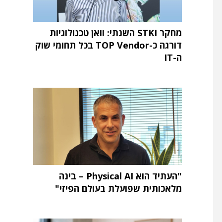
מחקר STKI השנתי: וואן טכנולוגיות
דורגה כ-TOP Vendor בכל תחומי שוק
ה-IT
"העתיד הוא Physical AI – בינה
מלאכותית שפועלת בעולם הפיזי"