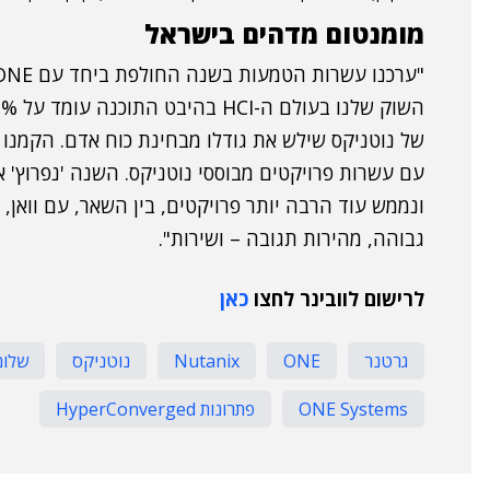
מומנטום מדהים בישראל
"ערכנו עשרות הטמעות בשנה החולפת ביחד עם ONE", סיכם קורן, "על-פי
עם עשרות פרויקטים מבוססי נוטניקס. השנה 'נפרוץ'
ונממש עוד הרבה יותר פרויקטים, בין השאר, עם וואן
גבוהה, מהירות תגובה – ושירות".
לרישום לוובינר לחצו
כאן
גרטנר
ONE
Nutanix
נוטניקס
שלום 
ONE Systems
פתרונות HyperConverged