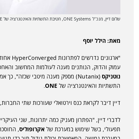
שלום דיין, מנכ''ל ONE Systems, חטיבת התשתיות והאינטגרציה של ONE. צילום: חזי רגב
מאת: הילל יוסף
"ארגונים 
עמוק והדוק, הנותנים מענה לעולמות המחשוב והאחס
נוטניקס
(Nutanix) מספק מענה מיטבי שכזה", כך אמר
התשתיות והאינטגרציה של
ONE
.
דיין דיבר לקראת כנס וירטואלי שעורכות שתי החברות, 
לדברי דיין, "הפתרון מעניק כמה יתרונות, שני העיקרי
תפעולי, בשל שימוש במערכת של
אקרופוליס
, החוסכ
במערכת גמישה, המאפשרת יכולת גידול תוך כדי תנועה,