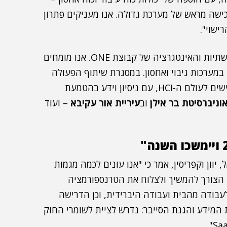
רכישה מראש של מערכת גדולה. אנו מעניקים פתרון
ישוי".
דיין סיים בציינו כי "החטיבה בראשותי היא חטיבת התשתיות והאינטגרציה של קבוצת ONE. אנו מומחים
 במערכות גיבוי ואחסון. במסגרת שיתוף הפעולה
עם נוטניקס ישראל, אנו מציעים פתרונות אחודים וחדישים לעולם ה-HCI, עם ניסיון וידע בהטמעת
וניברסיטת בר אילן
וב
עיריית אור עקיבא
– ועוד
 יוון וקפריסין, אמר כי "אנו עונים לכמה מגמות
תקציבים, הצורך להמשיך ולצלוח את הטרנספורמציה
עבודה מהבית ועבודה היברידית, וכן הדרישה
מידע והגנת הסייבר: נדרש לציית לשומרי החוק