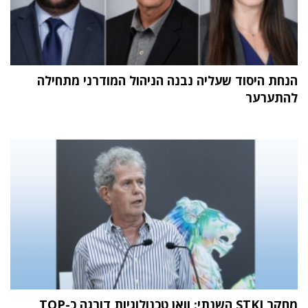
הנחת היסוד שעליה נבנה הניהול המודרני מתחילה
להתערער
מחקר STKI השנתי: וואן טכנולוגיות דורגה כ-TOP