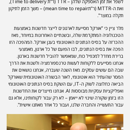
לשפר את זמן האספקה שלהן – TTR (ר"ת Time to delivery),
ואת ה-MTTR (ר"תmean time to repair) – משך הזמן לתיקון
תקלה במוצר".
מלר ציין כי "אורקל מסייעת לארגונים לייצר חדשנות באמצעות
הטכנולוגיה המתקדמת שלה, ובשנתיים האחרונות במיוחד, מאז
ההכרזה על בסיס הנתונים האוטונומי בענן אורקל. המהפכה הזו
הפכה את בסיס הנתונים, לבו הפועם של כל ארגון, מאמצעי
ברירת מחדל למכפיל כוח, שמאפשר להוביל חדשנות בארגון.
אנחנו מסייעים ללקוחות לעשות טרנספורמציה ולשנות את הדרך
שבה הם עושים עסקים. מאז השנה שעברה, אנחנו נושאים את
המסר שהעתיד הוא אוטונומי, לאור הבשורה האוטונומית שאורקל
הביאה כחלוצה לשוק ה-IT, עם השקת בסיס הנתונים האוטונומי
ואפליקציות עסקיות מבוססות AI. אנחנו מייצרים את החדשנות
הזו בזמן שקורה שינוי לא ייאמן – לא רק עבור לקוחותינו, אלא גם
עבור התעשייה והחברה שלנו, ועבור כל אחד מאתנו אישית".