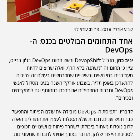
שבוע אורקל 2018. צילום: עזרא לוי
אחד התחומים הבולטים בכנס: ה-
DevOps
יניב כהן
, מנכ"ל DevopShift וראש תחום DevOps בג'ון ברייס,
ציין כי תחום זה "משתנה בלא הרף, ואלה שרוצים להיות
מעודכנים בחידושים ובשינויים שמתרחשים בעולם זה צריכים
להתעדכן באופן תדיר. בשבוע אורקל השנה בנינו מסלול לאנשי
DevOps וחברות המתחילים את דרכם בתחוםף וגם למתקדמים
ובכירים".
לדבריו, "תפיסת ה-DevOps מובילה את עולם הפיתוח והתפעול
כבר חמש שנים. חברות שלא מסגלות לעצמן את המודלים האלה
לרוב נופלות מאחור ביכולתן לשחרר פיתוחים ושינויים תכופים
לסביבת הייצור שלהן. מדובר בצורך אמיתי לחברות שמעוניינות