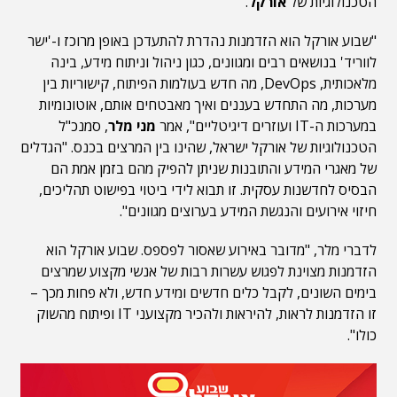
הטכנולוגיות של
אורקל
.
"שבוע אורקל הוא הזדמנות נהדרת להתעדכן באופן מרוכז ו-'ישר
לווריד' בנושאים רבים ומגוונים, כגון ניהול וניתוח מידע, בינה
מלאכותית, DevOps, מה חדש בעולמות הפיתוח, קישוריות בין
מערכות, מה התחדש בעננים ואיך מאבטחים אותם, אוטונומיות
במערכות ה-IT ועוזרים דיגיטליים", אמר
מני מלר
, סמנכ"ל
הטכנולוגיות של אורקל ישראל, שהינו בין המרצים בכנס. "הגדלים
של מאגרי המידע והתובנות שניתן להפיק מהם בזמן אמת הם
הבסיס לחדשנות עסקית. זו תבוא לידי ביטוי בפישוט תהליכים,
חיזוי אירועים והנגשת המידע בערוצים מגוונים".
לדברי מלר, "מדובר באירוע שאסור לפספס. שבוע אורקל הוא
הזדמנות מצוינת לפגוש עשרות רבות של אנשי מקצוע שמרצים
בימים השונים, לקבל כלים חדשים ומידע חדש, ולא פחות מכך –
זו הזדמנות לראות, להיראות ולהכיר מקצועני IT ופיתוח מהשוק
כולו".