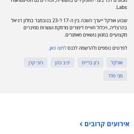
מכוונים לכל בעלי התפקידים בתעשייה, וכוללים גם Hands-on
Labs.
שבוע אורקל ייערך השנה בין ה-17 ל-23 בנובמבר במלון דניאל
בהרצליה, ויכלול חוויית לימודים מרתקת ועשרות סמינרים
מקצועיים במגוון נושאים מאתגרים.
לפרטים נוספים ולהרשמה לכנס
לחצו כאן
.
אורקל
ג'ון ברייס
יניב כהן
רוני קרן
מני מלר
תוכן פרסומי
אירועים קרובים