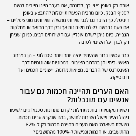
אותם רק באופן פיזי. כך, לדוגמה, אם בעבר היינו חייבים לגשת
לסניף הבנק, כיום מרבית הפעולות יכולות להתבצע באופן
דיגיטלי. כך הדבר גם לגבי שירותי ממשלה ושירותים מוניציפליים –
אם פעם נדרשנו לשלם חשבונות אך ורק דרך הדואר או מחלקות
הגבייה, כיום ניתן לשלם אונליין עבור שירותים רבים. כמובן שניתן
רק לברך על השינוי לטובה.
כבר עכשיו ברור שהעתיד יהיה יותר ויותר טכנולוגי – הן במרחב
האישי-ביתי והן במרחב הציבורי: ממכוניות אוטונומיות דרך
האינטרנט של הדברים, מציאות מדומה, יישומים חכמים ועד
רובוטיקה.
האם הערים תהיינה חכמות גם עבור
אנשים עם מוגבלות?
רשויות מקומיות רבות מתחילות לקדם פתרונות טכנולוגיים לשיפור
ניהול העיר וייעול השירות לתושב, במה שנקרא ערים חכמות.
נשאלת השאלה: האם הערים תהיינה חכמות רק ל-82%
מהתושבים, או חכמות ונגישות ל-100% מהתושבים?