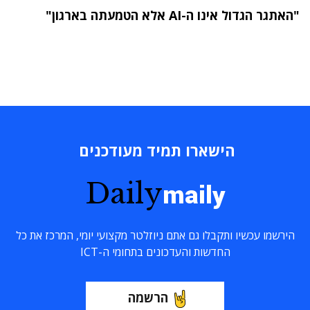
"האתגר הגדול אינו ה-AI אלא הטמעתה בארגון"
הישארו תמיד מעודכנים
Daily
maily
הירשמו עכשיו ותקבלו גם אתם ניוזלטר מקצועי יומי, המרכז את כל
החדשות והעדכונים בתחומי ה-ICT
הרשמה