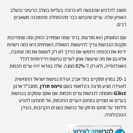
חשוב להדגיש שהנגשה לא כרוכה בעליות בשלב הרעיוני ובשלב
האפיון שלה. ערים שינגישו כבר מההתחלה תחסוכנה משאבים
רבים.
שם המשחק הוא מודעות. ברור שמה שמחייב החוק ומה שמחייבות
תקנות הנגישות צריך להיעשות. השאלה האמיתית היא כמה רשויות
ירימו את הכפפה ויחפשו את הדרך לא רק לעשות את מה שחובה,
אלא גם את מה שיעשה אותן לערים נגישות וידידותיות לכלל
האוכלוסייה, ולא רק ל-82% ממנה. אלה בוודאי יהיו ערים חכמות.
ב-20 במרץ תתקיים בתל אביב ועידת נגישות ישראל החמישית.
לוועידה מגיע מרצה בינלאומי בשם
גיימס תו'רן
, סמנכ"ל ארגון
G3ict
ומומחה לנגישות ערים חכמות. אם אתם עוסקים בנגישות
בערים או מצויים בתחום הערים החכמות, אל תחמיצו להגיע
וללמוד על תחום מרתק של נגישות בשנים הקרובות, בעידן
הטכנולוגיה.