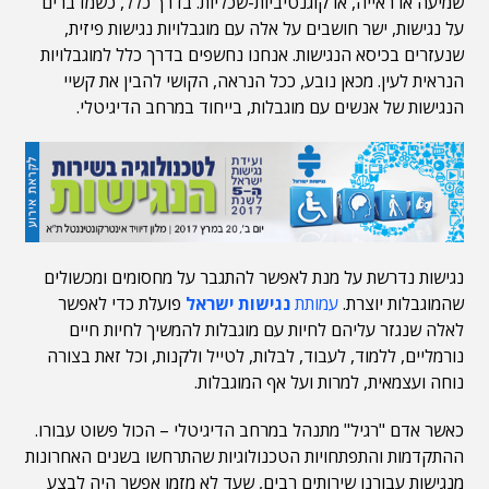
שמיעה או ראייה, או קוגנטיביות-שכליות. בדרך כלל, כשמדברים
על נגישות, ישר חושבים על אלה עם מוגבלויות נגישות פיזית,
שנעזרים בכיסא הנגישות. אנחנו נחשפים בדרך כלל למוגבלויות
הנראית לעין. מכאן נובע, ככל הנראה, הקושי להבין את קשיי
הנגישות של אנשים עם מוגבלות, בייחוד במרחב הדיגיטלי.
נגישות נדרשת על מנת לאפשר להתגבר על מחסומים ומכשולים
שהמוגבלות יוצרת.
עמותת
נגישות ישראל
פועלת כדי לאפשר
לאלה שנגזר עליהם לחיות עם מוגבלות להמשיך לחיות חיים
נורמליים, ללמוד, לעבוד, לבלות, לטייל ולקנות, וכל זאת בצורה
נוחה ועצמאית, למרות ועל אף המוגבלות.
כאשר אדם "רגיל" מתנהל במרחב הדיגיטלי – הכול פשוט עבורו.
ההתקדמות והתפתחויות הטכנולוגיות שהתרחשו בשנים האחרונות
מנגישות עבורנו שירותים רבים, שעד לא מזמן אפשר היה לבצע