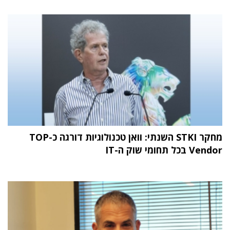
מחקר STKI השנתי: וואן טכנולוגיות דורגה כ-TOP
Vendor בכל תחומי שוק ה-IT