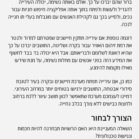
ברור שהם יברכו על כך. אולם באותה נשימה, יכולה העירייה
להגדיל ולעשות ולפתח בתוך אותה אפליקציה חיפוש חניות עבור
נכים, ולסייע בכך גם לקהילת האנשים עם מוגבלות בעלי תו חנייה
לנכה.
דוגמה נוספת: אם עירייה תתקין חיישנים שמטרתם למדוד ולנטר
את רמת זיהום האוויר עבור בקרה ושליטה, התושבים יברכו על כך
שהיא דואגת לשלומם ולבריאותם. אבל היא יכולה בד בבד לחשוף
את המידע הזה בפני אנשים עם מחלות נשימה, על מנת שידעו
מאילו מקומות להימנע.
כמו כן, אם עירייה תפתח מערכת חיישנים ובקרה בעיר לטובת
סידורי אבטחה, התושבים ירגישו בטוחים יותר במרחב העירוני.
דמיינו לעצמכם מערכת שתאפשר לכוון תושב עיוור ללכת ברחוב
ולחצות כבישים ללא צורך בכלב נחייה.
הצורך לבחור
השאלה המעניינת היא: האם הרשויות תבחרנה להיות חכמות
ונגישות טכנולוגית?