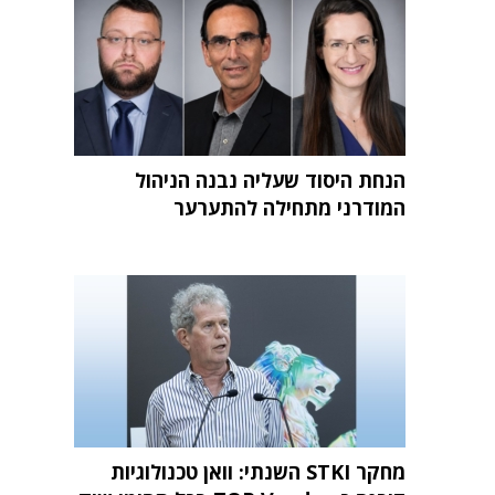
הנחת היסוד שעליה נבנה הניהול
המודרני מתחילה להתערער
מחקר STKI השנתי: וואן טכנולוגיות