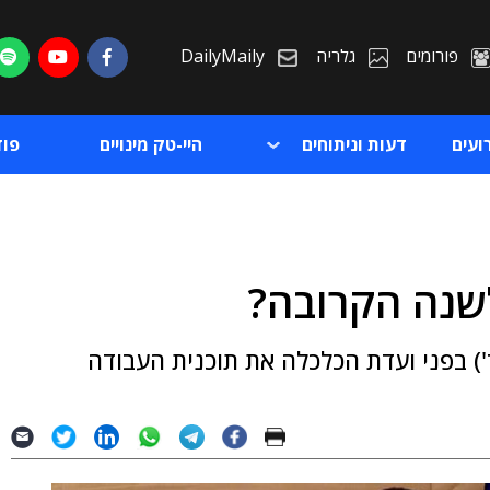
פורומים
גלריה
DailyMaily
ועים
דעות וניתוחים
היי-טק מינויים
פו
שנה הקרובה?
ת
) בפני ועדת הכלכלה את תוכנית העבודה
ת