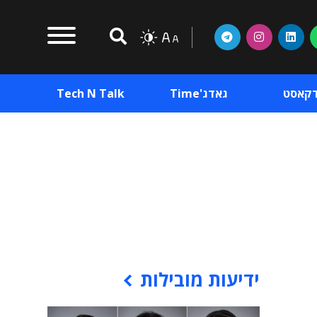
דקאסט
גאדג'Time
Tech N Talk
וכן פרסומי
תוכן פרסומי
וכן פרסומי
ידיעות מובילות