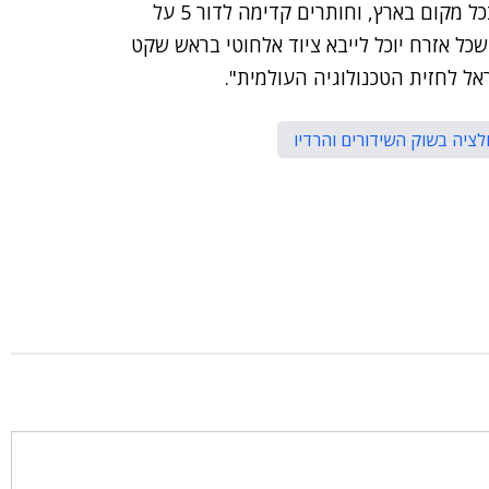
דואגים לקליטה סלולרית בכבישים, במנהרות, ברכבות ובכל מקום בארץ, וחותרים קדימה לדור 5 על
חנו מפתחים מערכת AI ייחודית, כך שכל אזרח יוכל לייבא ציוד אלחוטי בראש שקט
אל לחזית הטכנולוגיה העולמית".
לציה בשוק השידורים והרדיו