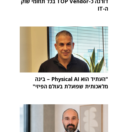
דורגה כ-TOP Vendor בכל תחומי שוק
ה-IT
"העתיד הוא Physical AI – בינה
מלאכותית שפועלת בעולם הפיזי"