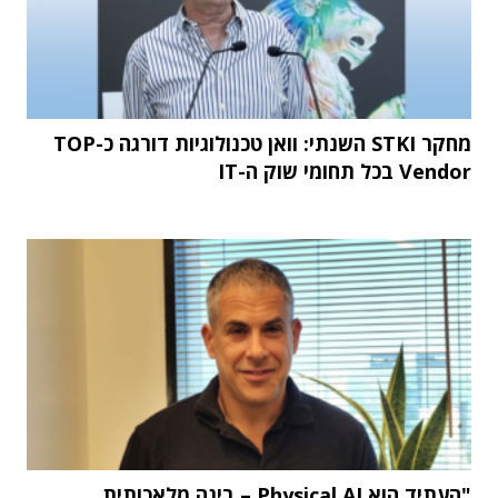
מחקר STKI השנתי: וואן טכנולוגיות דורגה כ-TOP
Vendor בכל תחומי שוק ה-IT
"העתיד הוא Physical AI – בינה מלאכותית