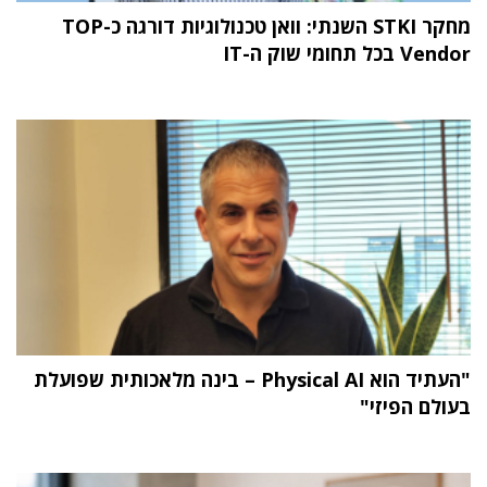
מחקר STKI השנתי: וואן טכנולוגיות דורגה כ-TOP
Vendor בכל תחומי שוק ה-IT
"העתיד הוא Physical AI – בינה מלאכותית שפועלת
בעולם הפיזי"