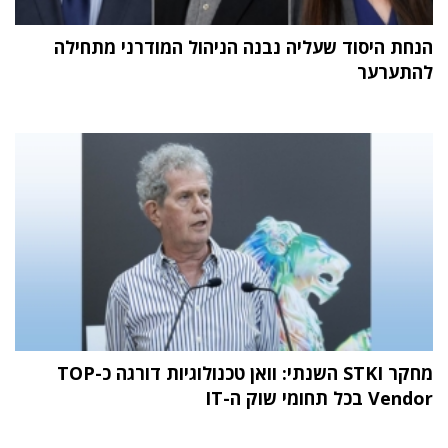
הנחת היסוד שעליה נבנה הניהול המודרני מתחילה
להתערער
מחקר STKI השנתי: וואן טכנולוגיות דורגה כ-TOP
Vendor בכל תחומי שוק ה-IT