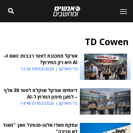
TD Cowen
אורקל מתכננת לפטר רבבות: האם ה-
AI היא רק התירוץ?
גלי פיאלקוב
09/03/2026 12:36
דיווחים: אורקל שוקלת לפטר 30 אלף
– למען מימון המרוץ ל-AI
גלי פיאלקוב
01/02/2026 14:48
עסקת פאלו אלטו-סנטינל וואן: "מאוד
לא סבירה"