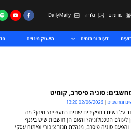
פורומים
גלריה
DailyMaily
ועים
דעות וניתוחים
היי-טק מינויים
פו
חשבים: סוניה פיסרב, קומיט
ים ומחשבים
02/06/2026 13:20
ת
ד על נשים בתפקידים שונים בתעשייה: מיהן? מה
ת
 לעולם הטכנולוגיה? והאם הן חושבות שיש בענף
והפעם סוניה פיסרב, מנהלת מגזר ציבורי ופיתוח עסקי