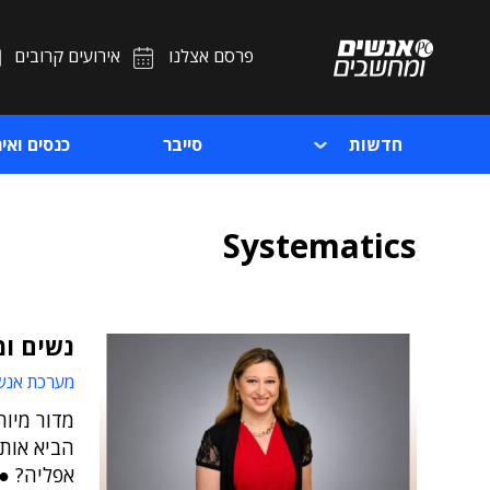
פרסם אצלנו
אירועים קרובים
חדשות
סייבר
כנסים ואיר
Systematics
נשים ומ
מערכת אנש
מדור מיוח
הביא אותן
אפליה? ● 