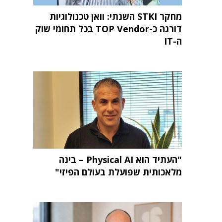
מחקר STKI השנתי: וואן טכנולוגיות
דורגה כ-TOP Vendor בכל תחומי שוק
ה-IT
"העתיד הוא Physical AI – בינה
מלאכותית שפועלת בעולם הפיזי"