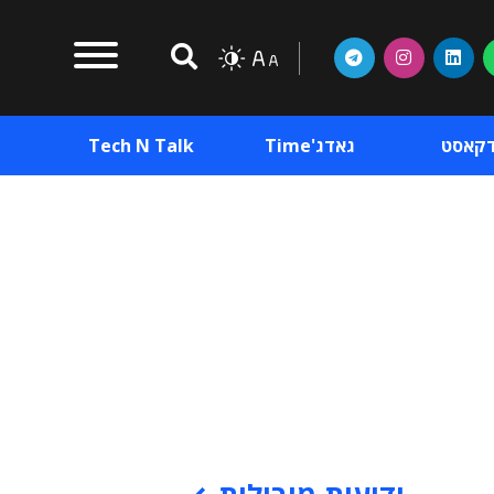
דקאסט
גאדג'Time
Tech N Talk
וכן פרסומי
תוכן פרסומי
וכן פרסומי