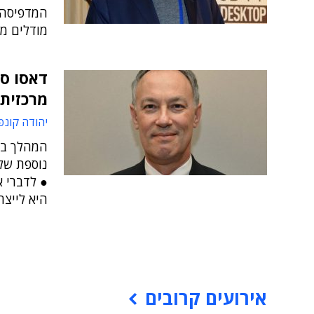
מודלים מד
דאסו ס
מרכזית 
יהודה קונפ
המהלך בו
נוספת של
● לדברי א
היא לייצר
אירועים קרובים