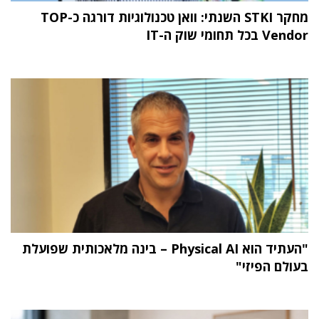
מחקר STKI השנתי: וואן טכנולוגיות דורגה כ-TOP
Vendor בכל תחומי שוק ה-IT
"העתיד הוא Physical AI – בינה מלאכותית שפועלת
בעולם הפיזי"