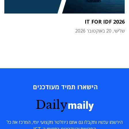
IT FOR IDF 2026
שלישי, 20 באוקטובר 2026
הישארו תמיד מעודכנים
Daily
maily
הירשמו עכשיו ותקבלו גם אתם ניוזלטר מקצועי יומי, המרכז את כל