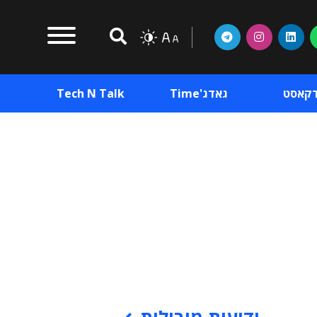
דקאסט
גאדג'Time
Tech N Talk
וכן פרסומי
תוכן פרסומי
וכן פרסומי