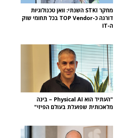
מחקר STKI השנתי: וואן טכנולוגיות
דורגה כ-TOP Vendor בכל תחומי שוק
ה-IT
"העתיד הוא Physical AI – בינה
מלאכותית שפועלת בעולם הפיזי"