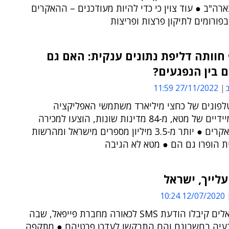
רה"ב ● עוד צוין כי כדי להיות מעודכנים – ההאקרים
ורומים לתיקון פרצות ופריצות
חוותה דליפת נתונים ענקית: האם גם
 בין הנפגעים?
ב
27/11/2022 11:59
לפונים של כחצי מיליארד משתמשי האפליקציה
למסרים מיידיים של מטא, מ-84 מדינות שונות, הוצעו למכירה
בפורום האקרים ● יותר מ-3.5 מיליון מספרים מישראל ומהרשות
ת הופרו גם הם ● מטא לא הגיבה
עלייך, ישראל
12/07/2020 10:24
אלפי ישראלים קיבלו הודעת SMS לכאורה מחברת פייפאל, שבה
בעיה בחשבונם והם התבקשו לעדכן פרטיהם ● מתקפה