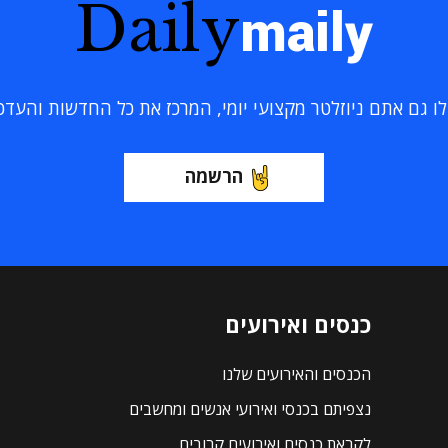
Daily
maily
 גם אתם ניוזלטר מקצועי יומי, המרכז את כל החדשות והעדכוני
הרשמה
כנסים ואירועים
הכנסים והאירועים שלנו
נצפיתם בכנסי ואירועי אנשים ומחשבים
לקראת כנסים ואירועים קרובים