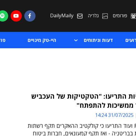
פורומים
גלריה
DailyMaily
ועים
דעות וניתוחים
היי-טק מינויים
פו
ות התריעו: "הטקטיקות של העכביש
 ממשיכות להתפתח"
ת
31/07/2025 14:24
ת
FBI, CISA ועוד התריעו כי קולקטיב ההאקרים תקף רשתות
בבריטניה - ואז תקף קמעונאים, חברות ביטוח