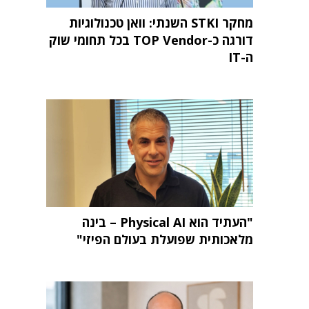
מחקר STKI השנתי: וואן טכנולוגיות
דורגה כ-TOP Vendor בכל תחומי שוק
ה-IT
"העתיד הוא Physical AI – בינה
מלאכותית שפועלת בעולם הפיזי"