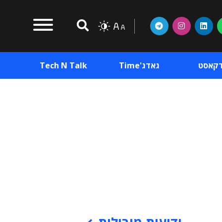
דקאסט
גאדג'Time
Tech N Talk
וכן פרסומי
תוכן פרסומי
וכן פרסומי