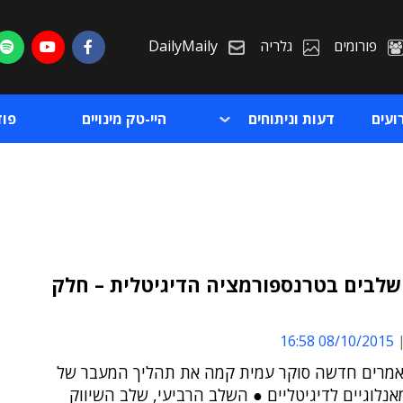
פורומים
גלריה
DailyMaily
ועים
דעות וניתוחים
היי-טק מינויים
פו
לבים בטרנספורמציה הדיגיטלית – חלק
ת
08/10/2015 16:58
ת
מרים חדשה סוקר עמית קמה את תהליך המעבר של
אנלוגיים לדיגיטליים ● השלב הרביעי, שלב השיווק