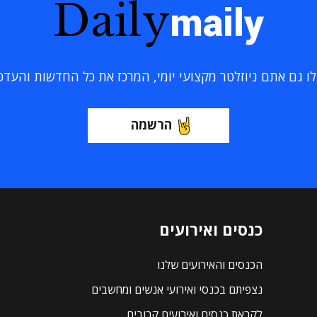
Daily
maily
 גם אתם ניוזלטר מקצועי יומי, המרכז את כל החדשות והעדכוני
הרשמה
כנסים ואירועים
הכנסים והאירועים שלנו
נצפיתם בכנסי ואירועי אנשים ומחשבים
לקראת כנסים ואירועים קרובים