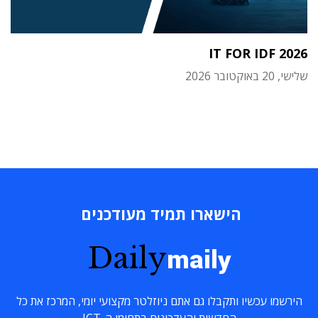
IT FOR IDF 2026
שלישי, 20 באוקטובר 2026
הישארו תמיד מעודכנים
Daily
maily
הירשמו עכשיו ותקבלו גם אתם ניוזלטר מקצועי יומי, המרכז את כל