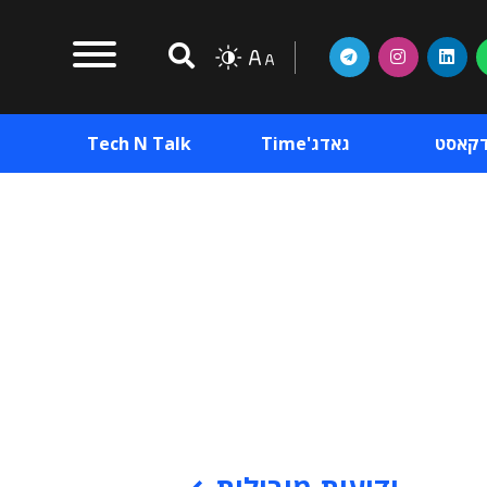
דקאסט
גאדג'Time
Tech N Talk
וכן פרסומי
תוכן פרסומי
וכן פרסומי