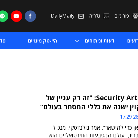
פורומים
גלריה
DailyMaily
ועים
דעות וניתוחים
היי-טק מינויים
פו
יורם גולנדסקי, Security Art: "זה רק עניין של
ין ישנה את כללי המסחר בעולם"
ת
28/
ת
ן כדי להישאר", אמר גולנדסקי, מנכ"ל
Secur ● לדבריו, "עולם המטבעות הווירטואליים הוא