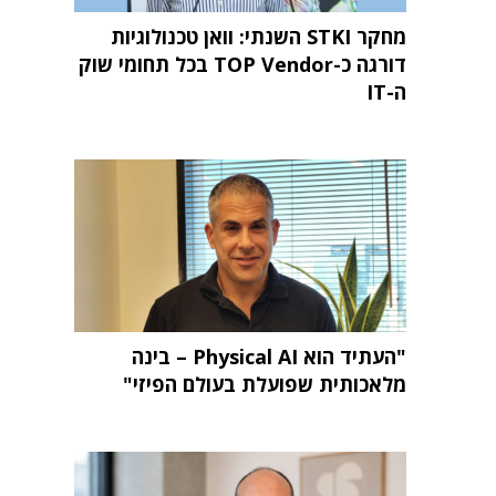
מחקר STKI השנתי: וואן טכנולוגיות
דורגה כ-TOP Vendor בכל תחומי שוק
ה-IT
"העתיד הוא Physical AI – בינה
מלאכותית שפועלת בעולם הפיזי"