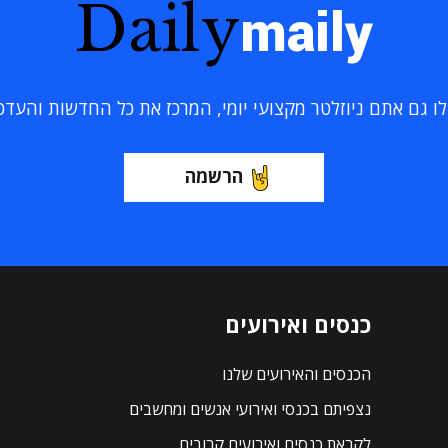
Daily
maily
 גם אתם ניוזלטר מקצועי יומי, המרכז את כל החדשות והעדכוני
הרשמה
כנסים ואירועים
הכנסים והאירועים שלנו
נצפיתם בכנסי ואירועי אנשים ומחשבים
לקראת כנסים ואירועים קרובים