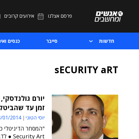
פרסם אצלנו
אירועים קרובים
חדשות
סייבר
כנסים ואיר
sECURITY aRT
זמן עד שהביטקו
יוסי הטוני
01/2014 17:29
"המסחר הדיגיטלי כא
ity Art