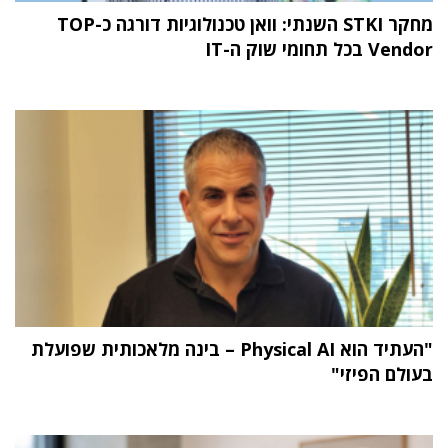
מחקר STKI השנתי: וואן טכנולוגיות דורגה כ-TOP
Vendor בכל תחומי שוק ה-IT
"העתיד הוא Physical AI – בינה מלאכותית שפועלת
בעולם הפיזי"