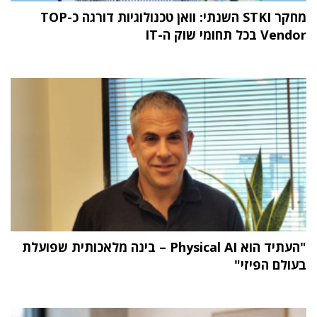
מחקר STKI השנתי: וואן טכנולוגיות דורגה כ-TOP
Vendor בכל תחומי שוק ה-IT
"העתיד הוא Physical AI – בינה מלאכותית שפועלת
בעולם הפיזי"