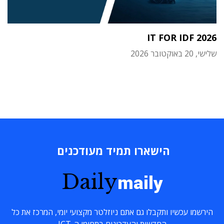
IT FOR IDF 2026
שלישי, 20 באוקטובר 2026
הישארו תמיד מעודכנים
Daily
maily
הירשמו עכשיו ותקבלו גם אתם ניוזלטר מקצועי יומי, המרכז את כל