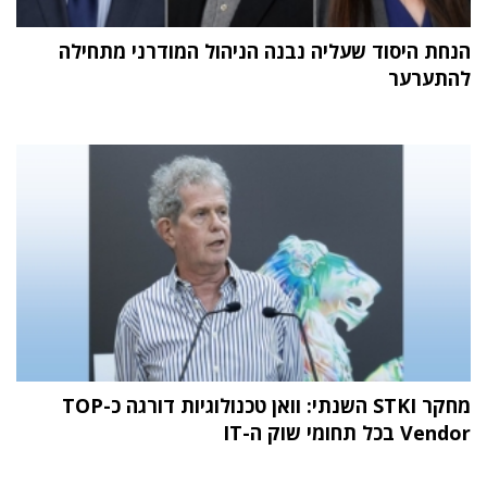
הנחת היסוד שעליה נבנה הניהול המודרני מתחילה
להתערער
מחקר STKI השנתי: וואן טכנולוגיות דורגה כ-TOP
Vendor בכל תחומי שוק ה-IT