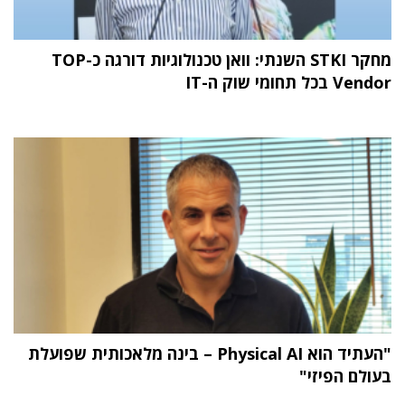
מחקר STKI השנתי: וואן טכנולוגיות דורגה כ-TOP
Vendor בכל תחומי שוק ה-IT
"העתיד הוא Physical AI – בינה מלאכותית שפועלת
בעולם הפיזי"