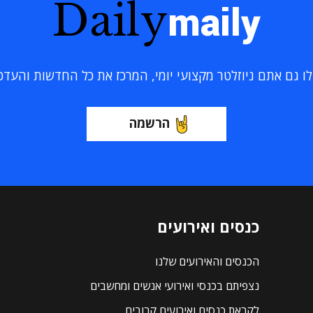
Daily
maily
 גם אתם ניוזלטר מקצועי יומי, המרכז את כל החדשות והעדכוני
הרשמה
כנסים ואירועים
הכנסים והאירועים שלנו
נצפיתם בכנסי ואירועי אנשים ומחשבים
לקראת כנסים ואירועים קרובים