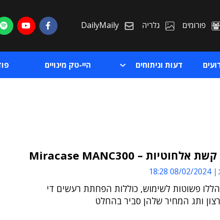
פורומים
גלריה
DailyMaily
ועים
דעות וניתוחים
היי-טק מינויים
פו
 אלחוטיות – Miracase MANC300
08/02/2024 18:28
ת
הללו פשוטות לשימוש, כוללות הפחתת רעשים די
ת
צון ותג המחיר שלהן סביר בהחלט