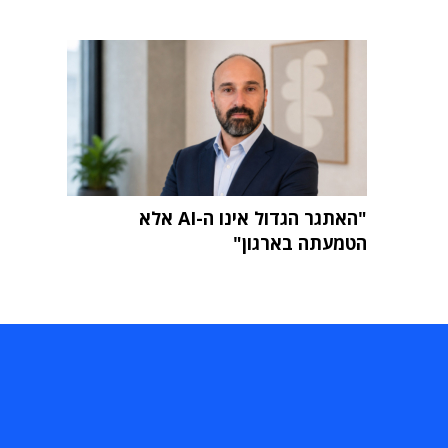
"האתגר הגדול אינו ה-AI אלא
הטמעתה בארגון"