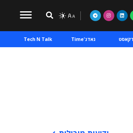
דקאסט
גאדג'Time
Tech N Talk
וכן פרסומי
תוכן פרסומי
וכן פרסומי