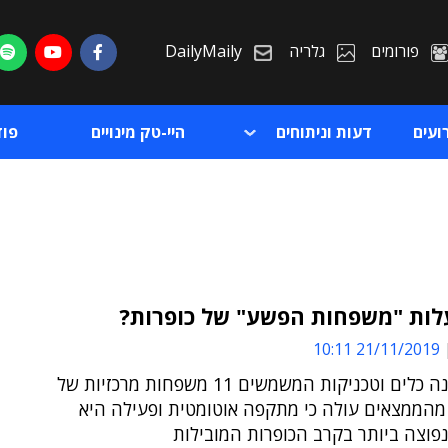
פורומים
גלריה
DailyMaily
ועים
דעות וניתוחים
היי-טק מינויים
פו
עלות "משפחות הפשע" של כופרות?
21/11/2019 10:11
ת
סופוס בחנה כלים וטכניקות המשמשים 11 משפחות מרכזיות של
ת
 מהממצאים עולה כי מתקפה אוטומטית ופעילה היא
פוצה ביותר בקרב הכופרות המובילות