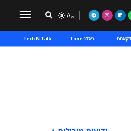
דקאסט
גאדג'Time
Tech N Talk
וכן פרסומי
תוכן פרסומי
וכן פרסומי