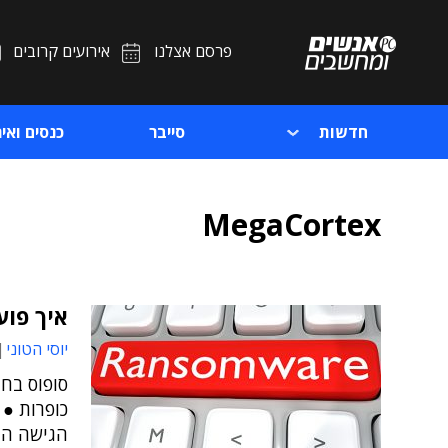
פרסם אצלנו
אירועים קרובים
חדשות
סייבר
כנסים ואיר
MegaCortex
איך פו
יוסי הטוני
כופרות ●
הגישה הנ