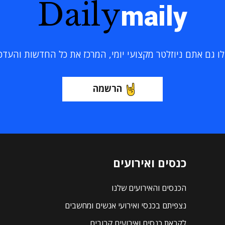
Daily
maily
 גם אתם ניוזלטר מקצועי יומי, המרכז את כל החדשות והעדכוני
הרשמה
כנסים ואירועים
הכנסים והאירועים שלנו
נצפיתם בכנסי ואירועי אנשים ומחשבים
לקראת כנסים ואירועים קרובים