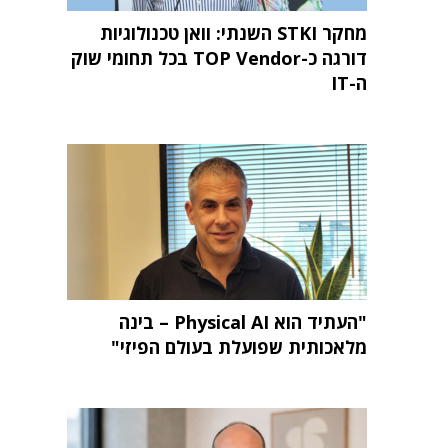
מחקר STKI השנתי: וואן טכנולוגיות
דורגה כ-TOP Vendor בכל תחומי שוק
ה-IT
"העתיד הוא Physical AI – בינה
מלאכותית שפועלת בעולם הפיזי"