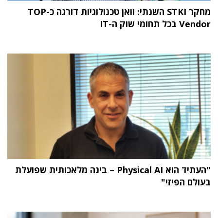
מחקר STKI השנתי: וואן טכנולוגיות דורגה כ-TOP
Vendor בכל תחומי שוק ה-IT
"העתיד הוא Physical AI – בינה מלאכותית שפועלת
בעולם הפיזי"