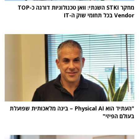
מחקר STKI השנתי: וואן טכנולוגיות דורגה כ-TOP
Vendor בכל תחומי שוק ה-IT
"העתיד הוא Physical AI – בינה מלאכותית שפועלת
בעולם הפיזי"