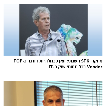
מחקר STKI השנתי: וואן טכנולוגיות דורגה כ-TOP
Vendor בכל תחומי שוק ה-IT