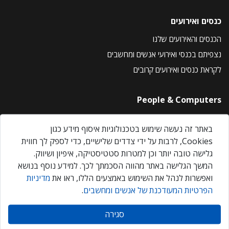
כנסים ואירועים
הכנסים והאירועים שלנו
נצפיתם בכנסי ואירועי אנשים ומחשבים
לקראת כנסים ואירועים קרובים
People & Computers
About Us
באתר זה נעשה שימוש בטכנולוגיות איסוף מידע כגון
Privacy Policy
Cookies, לרבות על ידי צדדים שלישיים, כדי לספק לך חווית
Contact Us
גלישה טובה יותר וכן למטרות סטטיסטיקה, איפיון ושיווק.
Our Events
המשך הגלישה באתר מהווה הסכמתך לכך. למידע נוסף בנושא
ואפשרות לנהל את השימוש באמצעים הללו, ראו את
מדיניות
הפרטיות המעודכנת של אנשים ומחשבים
.
אנשים ומחשבים © 2026 – כל הזכויות שמורות
סגירה
Created by