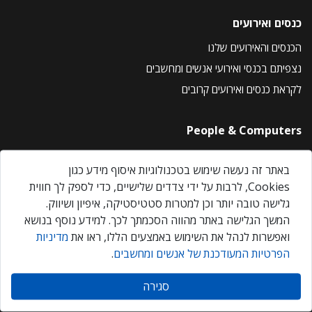
כנסים ואירועים
הכנסים והאירועים שלנו
נצפיתם בכנסי ואירועי אנשים ומחשבים
לקראת כנסים ואירועים קרובים
People & Computers
About Us
באתר זה נעשה שימוש בטכנולוגיות איסוף מידע כגון
Privacy Policy
Cookies, לרבות על ידי צדדים שלישיים, כדי לספק לך חווית
Contact Us
גלישה טובה יותר וכן למטרות סטטיסטיקה, איפיון ושיווק.
Our Events
המשך הגלישה באתר מהווה הסכמתך לכך. למידע נוסף בנושא
ואפשרות לנהל את השימוש באמצעים הללו, ראו את
מדיניות
הפרטיות המעודכנת של אנשים ומחשבים
.
אנשים ומחשבים © 2026 – כל הזכויות שמורות
סגירה
Created by