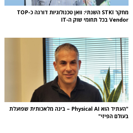
מחקר STKI השנתי: וואן טכנולוגיות דורגה כ-TOP
Vendor בכל תחומי שוק ה-IT
"העתיד הוא Physical AI – בינה מלאכותית שפועלת
בעולם הפיזי"