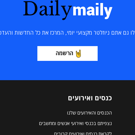
Daily
maily
 גם אתם ניוזלטר מקצועי יומי, המרכז את כל החדשות והעדכוני
הרשמה
כנסים ואירועים
הכנסים והאירועים שלנו
נצפיתם בכנסי ואירועי אנשים ומחשבים
לקראת כנסים ואירועים קרובים