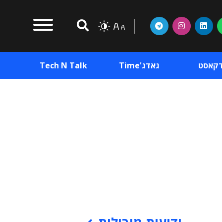
דקאסט
גאדג'Time
Tech N Talk
וכן פרסומי
תוכן פרסומי
וכן פרסומי