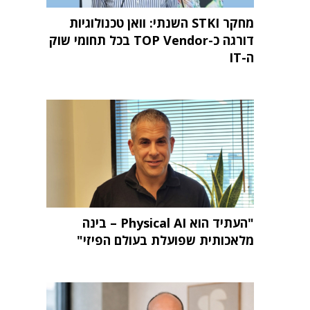
מחקר STKI השנתי: וואן טכנולוגיות
דורגה כ-TOP Vendor בכל תחומי שוק
ה-IT
"העתיד הוא Physical AI – בינה
מלאכותית שפועלת בעולם הפיזי"