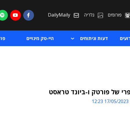
פורומים
גלריה
DailyMaily
ועים
דעות וניתוחים
היי-טק מינויים
פו
רי של פורטק ו-ביונד טראסט
17/05/2023 12:23
ת
ת