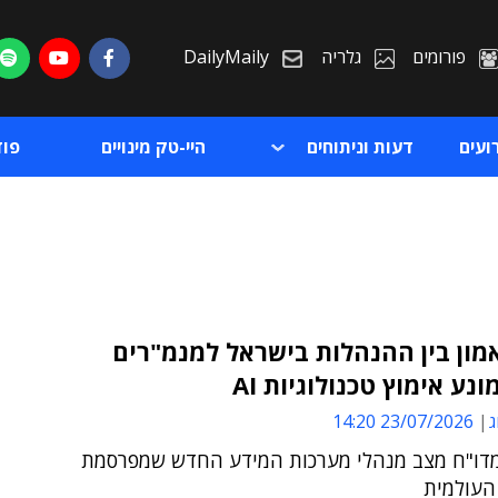
פורומים
גלריה
DailyMaily
ועים
דעות וניתוחים
היי-טק מינויים
פו
ון בין ההנהלות בישראל למנמ"רים
נע אימוץ טכנולוגיות AI
ת
ג
23/07/2026 14:20
ת
מדו"ח מצב מנהלי מערכות המידע החדש שמפרסמת
העולמית