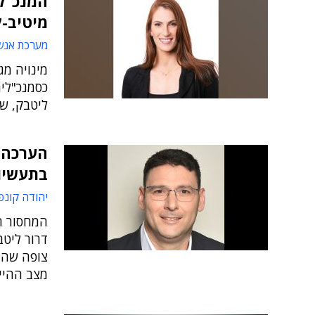
המנכ"ל
מיטיב-ק
מערכת אנש
מינויה מ
כסמנכ"לי
ליטבק, ש
הערכה: 
בתעשיו
יהודה קונפ
דרור ליט
מצב ההיי