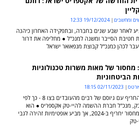
ית החדשה של אקספריס ישראל: רותם
ליין
ים ומחשבים
19/12/2024 12:33
גיע לאחר שבע שנים בחברה, ובתפקידה האחרון כיהנה
ת חטיבת הסייבר ומשנה למנכ"ל ● מחליפה את דרור
עבר לכהן כמנכ"ל קבוצת מנפאואר ישראל
מחסור של מאות משרות טכנולוגיות
ת הביטחוניות
ורטס
02/11/2023 18:15
המחסור החריף עם גיוסם של רבים מהעובדים בצו 8 - כך לפי
בק, מנכ"ל חברת ההשמה להיי-טק אקספריס ● הוא
צופה שהמחסור יחריף ב-2024, אך מביע אופטימיות זהירה לגבי
-טק