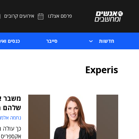
פרסם אצלנו
אירועים קרובים
חדשות
סייבר
כנסים ואיר
Experis
משבר אמ
שלהם מו
נחמה אלמו
כך עולה 
אקספריס 