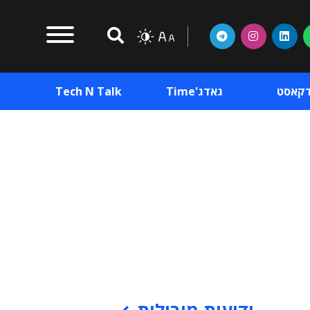
דקאסט
גאדג'Time
Tech N Talk
וכן פרסומי
תוכן פרסומי
וכן פרסומי