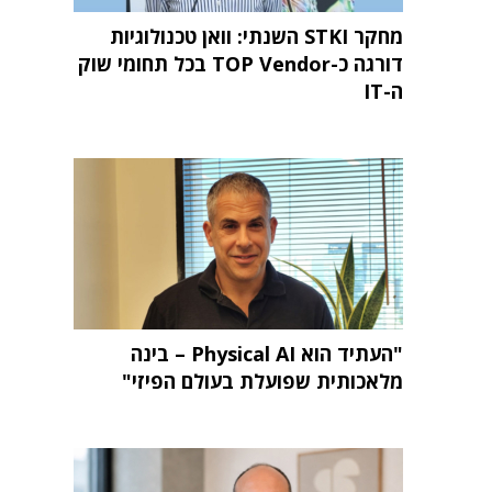
מחקר STKI השנתי: וואן טכנולוגיות
דורגה כ-TOP Vendor בכל תחומי שוק
ה-IT
"העתיד הוא Physical AI – בינה
מלאכותית שפועלת בעולם הפיזי"