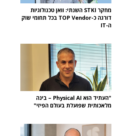
מחקר STKI השנתי: וואן טכנולוגיות
דורגה כ-TOP Vendor בכל תחומי שוק
ה-IT
"העתיד הוא Physical AI – בינה
מלאכותית שפועלת בעולם הפיזי"