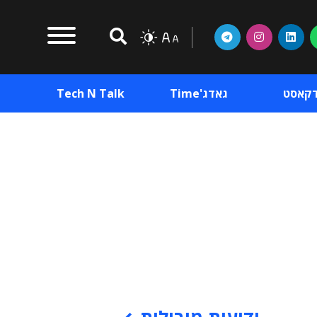
דקאסט
גאדג'Time
Tech N Talk
וכן פרסומי
תוכן פרסומי
וכן פרסומי