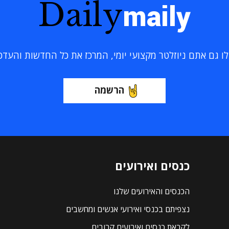
Daily
maily
 גם אתם ניוזלטר מקצועי יומי, המרכז את כל החדשות והעדכוני
הרשמה
כנסים ואירועים
הכנסים והאירועים שלנו
נצפיתם בכנסי ואירועי אנשים ומחשבים
לקראת כנסים ואירועים קרובים