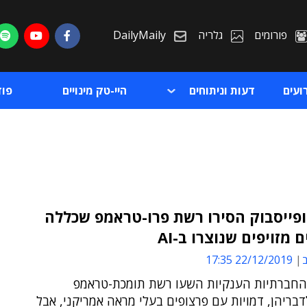
פורומים
גלריה
DailyMaily
ועים
דעות וניתוחים
היי-טק מינויים
פו
ופייסבוק הסירו רשת פרו-טראמפ שכללה
 מזויפים שנוצרו ב-AI
ת
ב
22/12/2019 17:35
ת
חברתיות הענקיות השעו רשת תומכת-טראמפ
בריהן, דמויות עם פרצופים בעלי מראה אמריקני, אבל