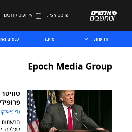
פרסם אצלנו
אירועים קרובים
חדשות
סייבר
כנסים ואיר
Epoch Media Group
טוויטר 
פרופילים
גלי פיאלקו
הרשתות ה
שכללה, לד