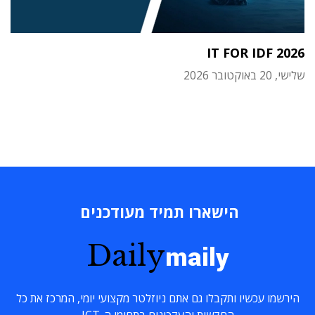
IT FOR IDF 2026
שלישי, 20 באוקטובר 2026
הישארו תמיד מעודכנים
Daily
maily
הירשמו עכשיו ותקבלו גם אתם ניוזלטר מקצועי יומי, המרכז את כל