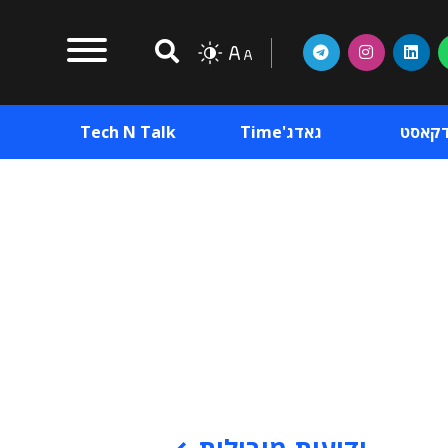
דקאסט
גאדג'Time
Tech N Talk
וכן פרסומי
תוכן פרסומי
וכן פרסומי