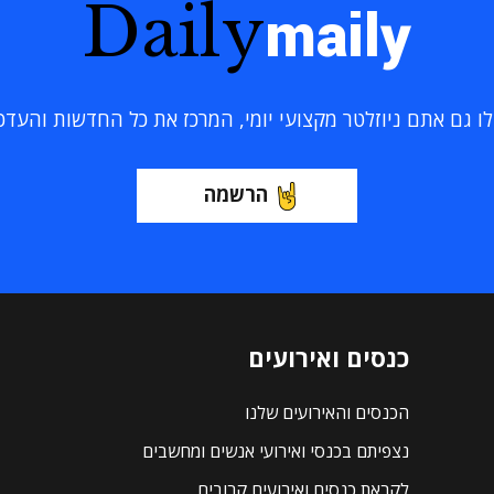
Daily
maily
 גם אתם ניוזלטר מקצועי יומי, המרכז את כל החדשות והעדכוני
הרשמה
כנסים ואירועים
הכנסים והאירועים שלנו
נצפיתם בכנסי ואירועי אנשים ומחשבים
לקראת כנסים ואירועים קרובים