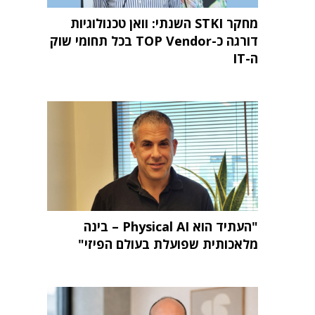
מחקר STKI השנתי: וואן טכנולוגיות
דורגה כ-TOP Vendor בכל תחומי שוק
ה-IT
"העתיד הוא Physical AI – בינה
מלאכותית שפועלת בעולם הפיזי"