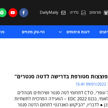
פורומים
גלריה
DailyMaily
ועים
דעות וניתוחים
היי-טק מינויים
פו
פוצצות מטורפת בדרישה לדטה סנטרים"
09/01/2022 15:41
ת
כך אמר גל עופרי, CTO לתחומי דטה סנטר ושירותים מנוהלים
ת
בבזק בינלאומי, בכנס EDC 2022 – הוועידה המרכזית לתשתיות
נן ● לדבריו, "הביקוש האנרגטי לתחום הדטה סנטר