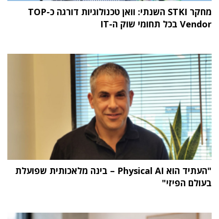
מחקר STKI השנתי: וואן טכנולוגיות דורגה כ-TOP
Vendor בכל תחומי שוק ה-IT
"העתיד הוא Physical AI – בינה מלאכותית שפועלת
בעולם הפיזי"