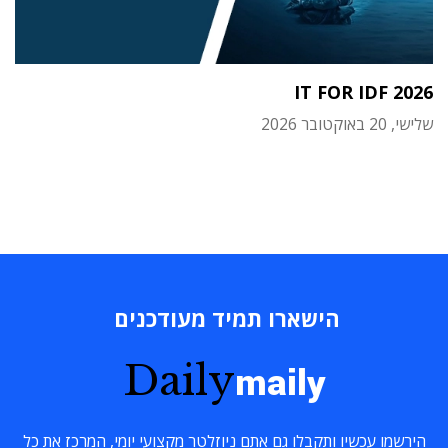
IT FOR IDF 2026
שלישי, 20 באוקטובר 2026
הישארו תמיד מעודכנים
Daily
maily
הירשמו עכשיו ותקבלו גם אתם ניוזלטר מקצועי יומי, המרכז את כל