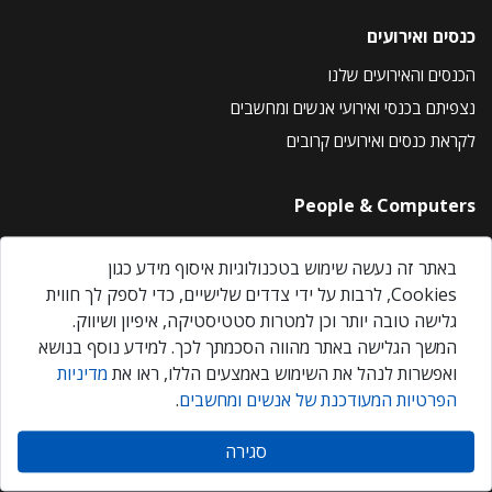
כנסים ואירועים
הכנסים והאירועים שלנו
נצפיתם בכנסי ואירועי אנשים ומחשבים
לקראת כנסים ואירועים קרובים
People & Computers
About Us
באתר זה נעשה שימוש בטכנולוגיות איסוף מידע כגון
Privacy Policy
Cookies, לרבות על ידי צדדים שלישיים, כדי לספק לך חווית
Contact Us
גלישה טובה יותר וכן למטרות סטטיסטיקה, איפיון ושיווק.
Our Events
המשך הגלישה באתר מהווה הסכמתך לכך. למידע נוסף בנושא
ואפשרות לנהל את השימוש באמצעים הללו, ראו את
מדיניות
הפרטיות המעודכנת של אנשים ומחשבים
.
אנשים ומחשבים © 2026 – כל הזכויות שמורות
סגירה
Created by