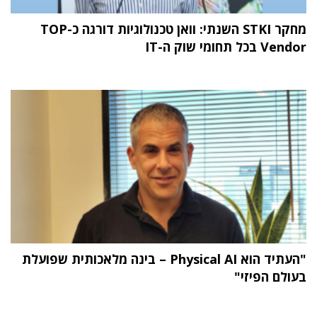
מחקר STKI השנתי: וואן טכנולוגיות דורגה כ-TOP
Vendor בכל תחומי שוק ה-IT
"העתיד הוא Physical AI – בינה מלאכותית שפועלת
בעולם הפיזי"