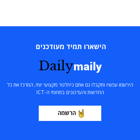
הישארו תמיד מעודכנים
Daily
maily
הירשמו עכשיו ותקבלו גם אתם ניוזלטר מקצועי יומי, המרכז את כל
החדשות והעדכונים בתחומי ה-ICT
הרשמה