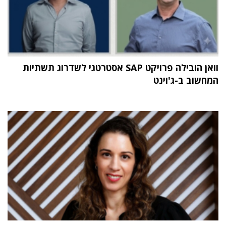
וואן הובילה פרויקט SAP אסטרטגי לשדרוג תשתיות
המחשוב ב-ג'וינט