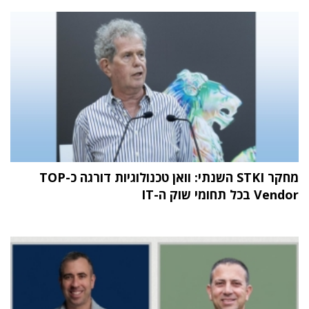
מחקר STKI השנתי: וואן טכנולוגיות דורגה כ-TOP
Vendor בכל תחומי שוק ה-IT