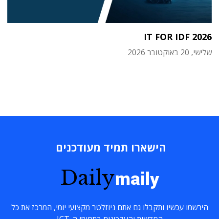
IT FOR IDF 2026
שלישי, 20 באוקטובר 2026
הישארו תמיד מעודכנים
Daily
maily
הירשמו עכשיו ותקבלו גם אתם ניוזלטר מקצועי יומי, המרכז את כל