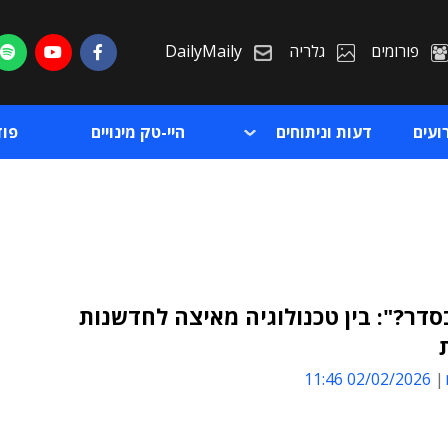
פורומים
גלריה
DailyMaily
ועים
דעות וניתוחים
היי-טק מינויים
פו
סדר?": בין טכנולוגיה מאיצה לחדשנות
ת
02/02/2026 11:46
ת