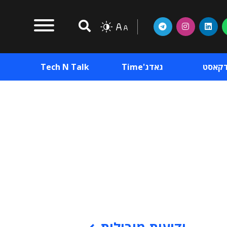
דקאסט
גאדג'Time
Tech N Talk
וכן פרסומי
תוכן פרסומי
וכן פרסומי