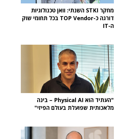
מחקר STKI השנתי: וואן טכנולוגיות
דורגה כ-TOP Vendor בכל תחומי שוק
ה-IT
"העתיד הוא Physical AI – בינה
מלאכותית שפועלת בעולם הפיזי"