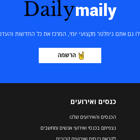
Daily
maily
 גם אתם ניוזלטר מקצועי יומי, המרכז את כל החדשות והעדכוני
הרשמה
כנסים ואירועים
הכנסים והאירועים שלנו
נצפיתם בכנסי ואירועי אנשים ומחשבים
לקראת כנסים ואירועים קרובים