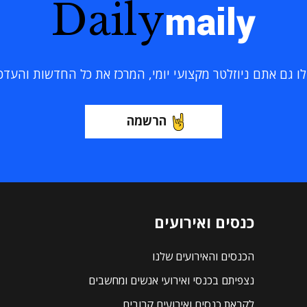
Daily
maily
 גם אתם ניוזלטר מקצועי יומי, המרכז את כל החדשות והעדכוני
הרשמה
כנסים ואירועים
הכנסים והאירועים שלנו
נצפיתם בכנסי ואירועי אנשים ומחשבים
לקראת כנסים ואירועים קרובים