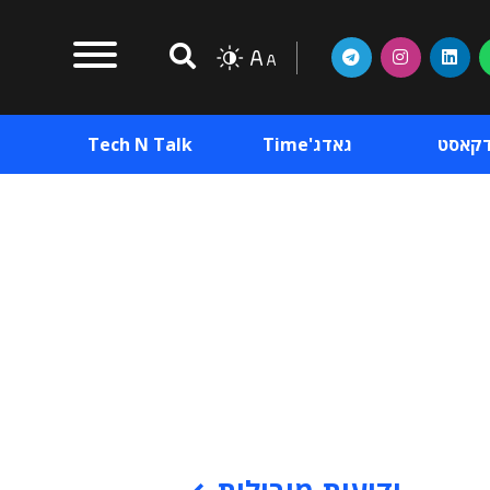
דקאסט
גאדג'Time
Tech N Talk
וכן פרסומי
תוכן פרסומי
וכן פרסומי