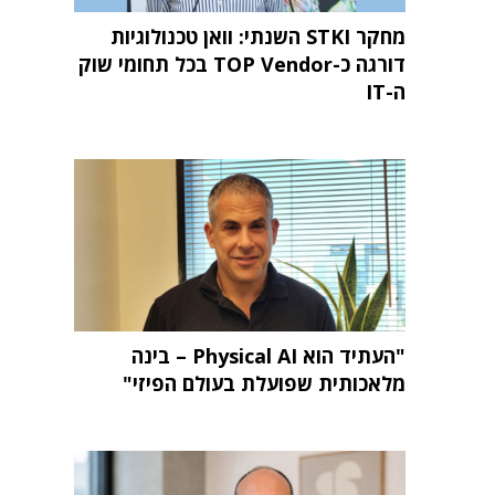
מחקר STKI השנתי: וואן טכנולוגיות
דורגה כ-TOP Vendor בכל תחומי שוק
ה-IT
"העתיד הוא Physical AI – בינה
מלאכותית שפועלת בעולם הפיזי"