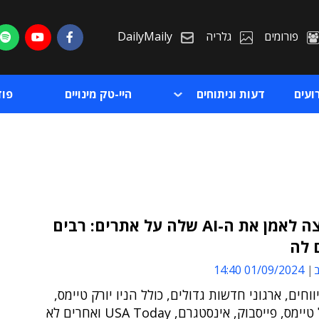
פורומים
גלריה
DailyMaily
ועים
דעות וניתוחים
היי-טק מינויים
פו
אפל רוצה לאמן את ה-AI שלה על אתרים: רבים
 לה
ת
ב
01/09/2024 14:40
ת
ווחים, ארגוני חדשות גדולים, כולל הניו יורק טיימס,
הפייננשל טיימס, פייסבוק, אינסטגרם, USA Today ואחרים לא