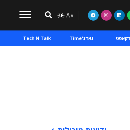
דקאסט
גאדג'Time
Tech N Talk
וכן פרסומי
תוכן פרסומי
וכן פרסומי