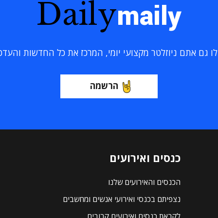
Daily
maily
 גם אתם ניוזלטר מקצועי יומי, המרכז את כל החדשות והעדכוני
הרשמה
כנסים ואירועים
הכנסים והאירועים שלנו
נצפיתם בכנסי ואירועי אנשים ומחשבים
לקראת כנסים ואירועים קרובים