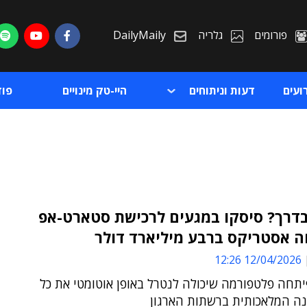
פורומים
גלריה
DailyMaily
ועים
דעות וניתוחים
היי-טק מינויים
פו
בדרך? סיסקו במגעים לרכישת סטארט-אפ
 אסטריקס ברבע מיליארד דולר
ת
12/04/2026 12:26
ת
תחה פלטפורמה שיכולה לנטרל באופן אוטומטי את כל
נה המלאכותית ברשתות הארגון