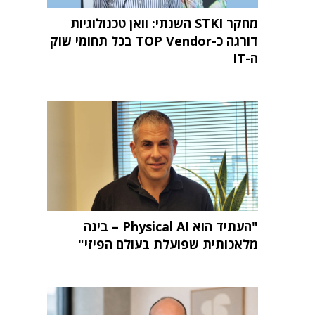
מחקר STKI השנתי: וואן טכנולוגיות
דורגה כ-TOP Vendor בכל תחומי שוק
ה-IT
"העתיד הוא Physical AI – בינה
מלאכותית שפועלת בעולם הפיזי"