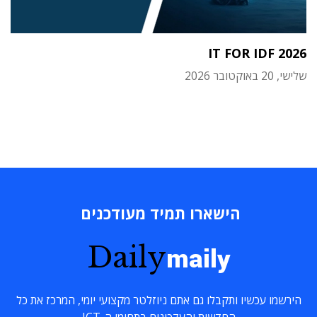
IT FOR IDF 2026
שלישי, 20 באוקטובר 2026
הישארו תמיד מעודכנים
Daily
maily
הירשמו עכשיו ותקבלו גם אתם ניוזלטר מקצועי יומי, המרכז את כל