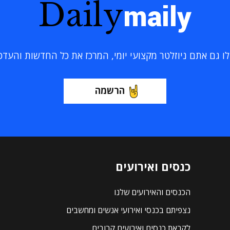
Daily
maily
 גם אתם ניוזלטר מקצועי יומי, המרכז את כל החדשות והעדכוני
הרשמה
כנסים ואירועים
הכנסים והאירועים שלנו
נצפיתם בכנסי ואירועי אנשים ומחשבים
לקראת כנסים ואירועים קרובים