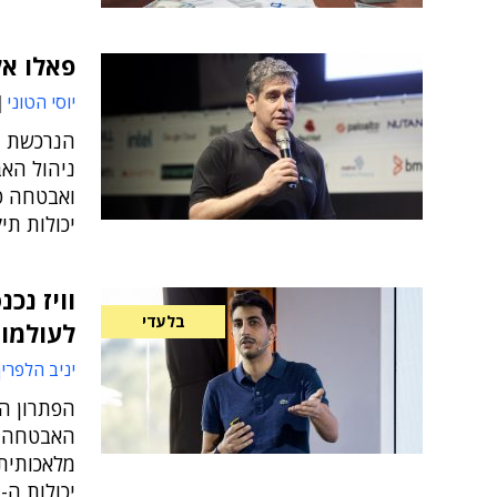
פאלו אלטו ר
יוסי הטוני
ניהול האב
יכולות תיק
וויז נכ
בלעדי
לעולמות 
יניב הלפרין
הפתרון ה
האבטחה ע
מלאכותית,
יכולות ה-DSPM וניתוח נתיבי המתקפות ל-AI