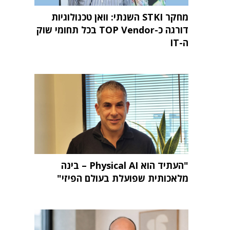
מחקר STKI השנתי: וואן טכנולוגיות
דורגה כ-TOP Vendor בכל תחומי שוק
ה-IT
"העתיד הוא Physical AI – בינה
מלאכותית שפועלת בעולם הפיזי"