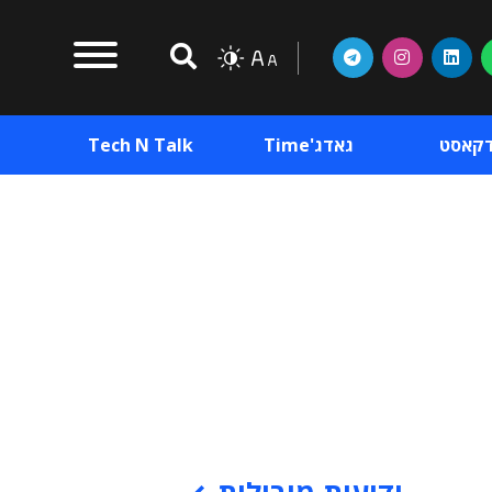
דקאסט
גאדג'Time
Tech N Talk
וכן פרסומי
תוכן פרסומי
וכן פרסומי