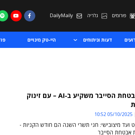
פורומים
גלריה
DailyMaily
ועים
דעות וניתוחים
היי-טק מינויים
פו
עולם אבטחת הסייבר משקיע ב-AI – עם זינוק
ת
ת
05/10/2025 10:52
ת
ט ועד מיצובישי: חגי תשרי השנה הם חודש הקניות -
 אבטחת הסייבר